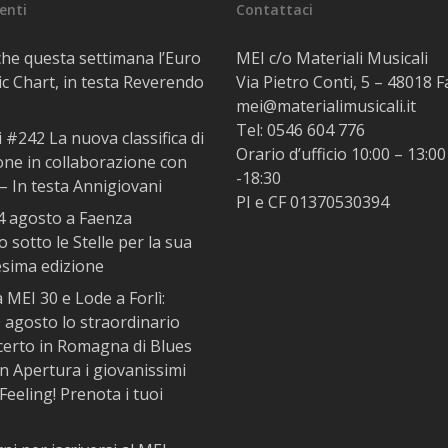
centi
Contattaci
he questa settimana l’Euro
MEI c/o Materiali Musicali
c Chart, in testa Reverendo
Via Pietro Conti, 5 – 48018 
mei@materialimusicali.it
Tel:
0546 604 776
i #242 La nuova classifica di
Orario d’ufficio 10:00 – 13:00
one in collaborazione con
-18:30
– In testa Annigiovani
PI e CF 01370530394
14 agosto a Faenza
 sotto le Stelle per la sua
esima edizione
MEI 30 e Lode a Forlì:
 agosto lo straordinario
certo in Romagna di Blues
In Apertura i giovanissimi
Feeling! Prenota i tuoi