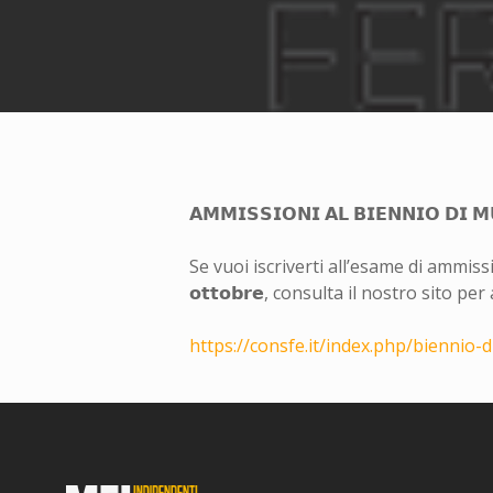
𝗔𝗠𝗠𝗜𝗦𝗦𝗜𝗢𝗡𝗜 𝗔𝗟 𝗕𝗜𝗘𝗡𝗡𝗜𝗢 𝗗𝗜 𝗠
Se vuoi iscriverti all’esame di ammiss
𝗼𝘁𝘁𝗼𝗯𝗿𝗲, consulta il nostro sito
https://consfe.it/index.php/biennio-