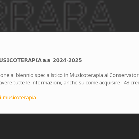
𝗦𝗜𝗖𝗢𝗧𝗘𝗥𝗔𝗣𝗜𝗔 𝗮.𝗮. 𝟮𝟬𝟮𝟰-𝟮𝟬𝟮𝟱
ione al biennio specialistico in Musicoterapia al Conservatori
 per avere tutte le informazioni, anche su come acquisire i 48 cr
di-musicoterapia