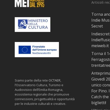
Articoli re
Torna anc
Indie Musi
Secret
Indiescret
Indieffusi
meiweb.it 
Torna il 
Ferragosto
trentatre
Anteprima 
Giovedì 20
Siamo parte della rete
OCTAER
,
unico con
l’Osservatorio Cultura, Turismo e
Audiovisivo dell’Emilia-Romagna,
For Pino. 
ecosistema regionale che promuove
Catch the 
connessioni, progettualità e opportunità
biglietti!
per le industrie culturali e creative.