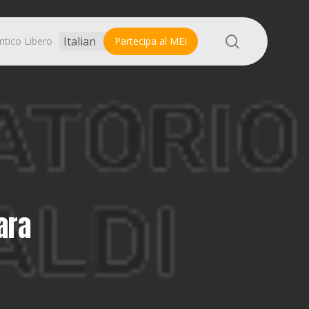
search
ntico Libero
Partecipa al MEI
ara