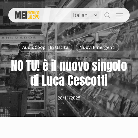
Skip
to
Menu
main
search
content
AudioCoop - In Uscita
Nuovi Emergenti
NO TU! è il nuovo singolo
di Luca Cescotti
28/11/2025