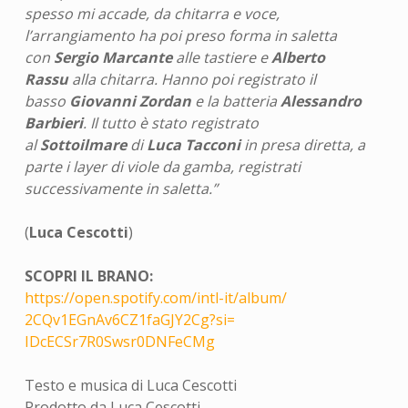
spesso mi accade, da chitarra e voce,
l’arrangiamento ha poi preso forma in saletta
con
Sergio Marcante
alle tastiere e
Alberto
Rassu
alla chitarra. Hanno poi registrato il
basso
Giovanni Zordan
e la batteria
Alessandro
Barbieri
. Il tutto è stato registrato
al
Sottoilmare
di
Luca Tacconi
in presa diretta, a
parte i layer di viole da gamba, registrati
successivamente in saletta.”
(
Luca Cescotti
)
SCOPRI IL BRANO:
https://open.spotify.com/intl-
it/album/
2CQv1EGnAv6CZ1faGJY2Cg?si=
IDcECSr7R0Swsr0DNFeCMg
Testo e musica di Luca Cescotti
Prodotto da Luca Cescotti