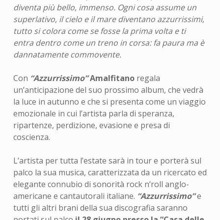
diventa più bello, immenso. Ogni cosa assume un
superlativo, il cielo e il mare diventano azzurrissimi,
tutto si colora come se fosse la prima volta e ti
entra dentro come un treno in corsa: fa paura ma è
dannatamente commovente.
Con
“Azzurrissimo”
Amalfitano
regala
un’anticipazione del suo prossimo album, che vedrà
la luce in autunno e che si presenta come un viaggio
emozionale in cui l’artista parla di speranza,
ripartenze, perdizione, evasione e presa di
coscienza.
L’artista per tutta l’estate sarà in tour e porterà sul
palco la sua musica, caratterizzata da un ricercato ed
elegante connubio di sonorità rock n’roll anglo-
americane e cantautorali italiane.
“Azzurrissimo”
e
tutti gli altri brani della sua discografia saranno
portati sul palco
il 28 giugno presso la “Casa delle