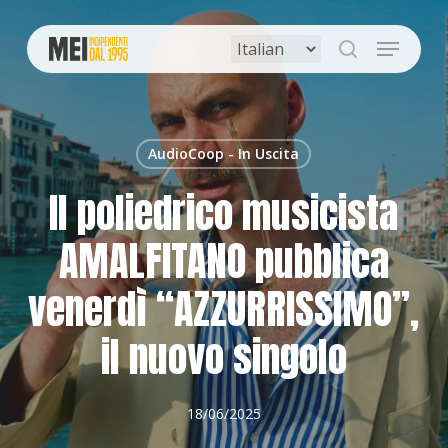
Skip
to
Menu
main
search
content
AudioCoop - In Uscita
Il poliedrico musicista
AMALFITANO pubblica
venerdì “AZZURRISSIMO”,
il nuovo singolo
18/06/2025