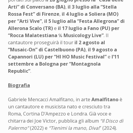
Arti” di Conversano (BA)
,
il 3 luglio alla “Stella
Rossa Fest” di Firenze
,
il 4 luglio a Soliera (MO)
per “Arti Vive”
,
il 5 luglio alla “Festa Allegrona” di
Allerona Scalo (TR)
e
il 17 luglio a Fano (PU) per
“Rocca Malatestiana ℅ Musicology Live”
. Il
cantautore proseguirà il tour
il 2 agosto
al
“Musaic-On” di Castelbuono (PA)
,
il 9 agosto a
Capannori (LU) per “HI HO Music Festival”
e
l’11
settembre a Bologna per “Montagnola
Republic”
.
Biografia
Gabriele Mencacci Amalfitano, in arte
Amalfitano
è
un cantautore e musicista nato e cresciuto tra
Roma, Cortina D’Ampezzo e Londra. Già voce e
chitarra dei Joe Victor, pubblica gli album
“Il Disco di
Palermo”
(2022) e
“Tienimi la mano, Diva!
” (2024).