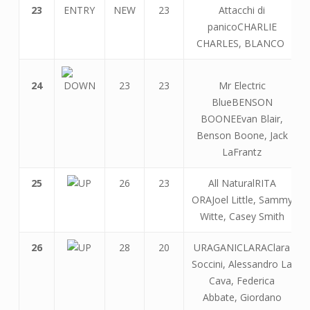
23
NEW
23
Attacchi di
panicoCHARLIE
CHARLES, BLANCO
24
23
23
Mr Electric
BlueBENSON
BOONEEvan Blair,
Benson Boone, Jack
LaFrantz
25
26
23
All NaturalRITA
ORAJoel Little, Sammy
Witte, Casey Smith
26
28
20
URAGANICLARAClara
Soccini, Alessandro La
Cava, Federica
Abbate, Giordano