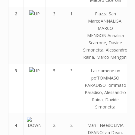
Matteo Ciceroni
2
3
1
Piazza San
MarcoANNALISA,
MARCO
MENGONIAnnalisa
Scarrone, Davide
Simonetta, Alessandro
Raina, Marco Mengoni
3
5
3
Lasciamene un
po’TOMMASO
PARADISOTommaso
Paradiso, Alessandro
Raina, Davide
Simonetta
4
2
2
Man I NeedOLIVIA
DEANOlivia Dean,