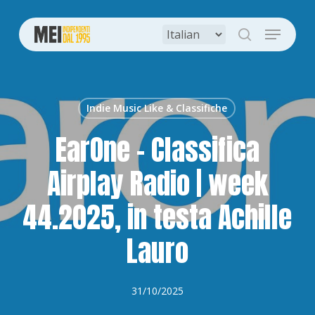
Skip
to
Menu
main
search
content
Indie Music Like & Classifiche
EarOne – Classifica
Airplay Radio | week
44.2025, in testa Achille
Lauro
31/10/2025