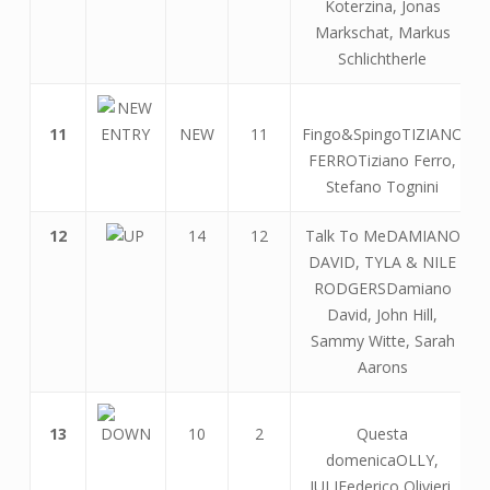
Koterzina, Jonas
Markschat, Markus
Schlichtherle
11
NEW
11
Fingo&SpingoTIZIANO
FERROTiziano Ferro,
Stefano Tognini
12
14
12
Talk To MeDAMIANO
DAVID, TYLA & NILE
RODGERSDamiano
David, John Hill,
Sammy Witte, Sarah
Aarons
13
10
2
Questa
domenicaOLLY,
JULIFederico Olivieri,