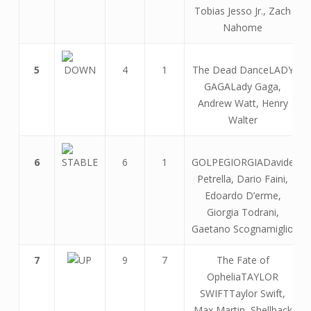
Tobias Jesso Jr., Zach
Nahome
5
4
1
The Dead DanceLADY
GAGALady Gaga,
Andrew Watt, Henry
Walter
6
6
1
GOLPEGIORGIADavide
Petrella, Dario Faini,
Edoardo D’erme,
Giorgia Todrani,
Gaetano Scognamiglio
7
9
7
The Fate of
OpheliaTAYLOR
SWIFTTaylor Swift,
Max Martin, Shellback