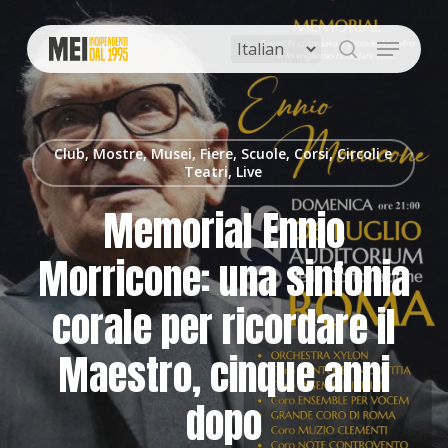
Skip
to
Menu
main
search
content
Club, Mostre, Musei, Fiere, Scuole, Corsi, Circoli e
Teatri, Live
Memorial Ennio
Morricone: una sinfonia
corale per ricordare il
Maestro, cinque anni
dopo