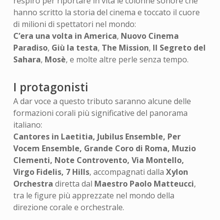
respiro per riportare in vita le colonne sonore che
hanno scritto la storia del cinema e toccato il cuore
di milioni di spettatori nel mondo:
C’era una volta in America
,
Nuovo Cinema
Paradiso
,
Giù la testa
,
The Mission
,
Il Segreto del
Sahara
,
Mosè
, e molte altre perle senza tempo.
I protagonisti
A dar voce a questo tributo saranno alcune delle
formazioni corali più significative del panorama
italiano:
Cantores in Laetitia, Jubilus Ensemble, Per
Vocem Ensemble, Grande Coro di Roma, Muzio
Clementi, Note Controvento, Via Montello,
Virgo Fidelis, 7 Hills
, accompagnati dalla
Xylon
Orchestra
diretta dal
Maestro Paolo Matteucci
,
tra le figure più apprezzate nel mondo della
direzione corale e orchestrale.