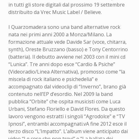
in tutti gli store digitali dal prossimo 19 settembre
distribuito da Vrec Music Label / Believe.
I Quarzomadera sono una band alternative rock
nata nei primi anni 2000 a Monza/Milano. La
formazione attuale vede Davide Sar (voce, chitarra,
synth), Oreste Bruzzano (basso) e Tony Centorrino
(batteria). Il debutto avviene nel 2003 con il mini cd
“Lunica”. Tre anni dopo esce “Cardio & Psiche”
(Videoradio/Linea Alternativa), promosso come “la
miscela di rock italiano e psichedelia” e
accompagnato dal videoclip di “Inverno”, brano già
contenuto nell’EP d’esordio. Nel 2009 la band
pubblica “Orbite” che ospita musicisti come Luca
Urbani, Stefano Floriello e David Flores. Da questo
lavoro vengono estratti i singoli “Agrodolce” e “TV
Ipnosi”, entrambi accompagnati.vA fine 2012 esce il
terzo disco “L’Impatto”. L’album viene anticipato dai
video “Le cose che non trovi” e “La ballata dei