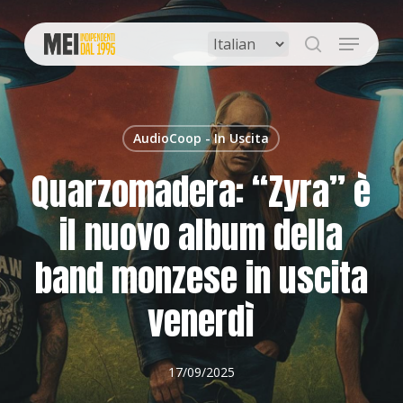
Skip
to
Menu
main
search
content
AudioCoop - In Uscita
Quarzomadera: “Zyra” è
il nuovo album della
band monzese in uscita
venerdì
17/09/2025