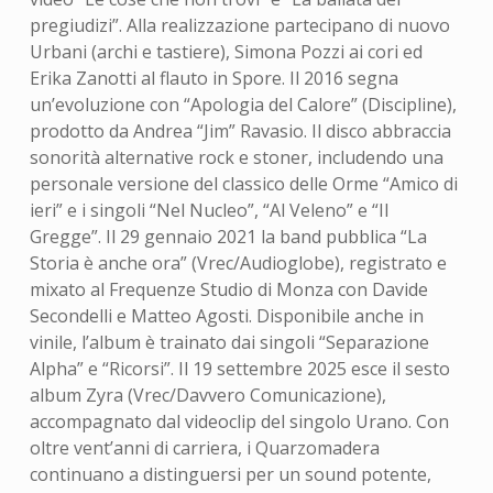
pregiudizi”. Alla realizzazione partecipano di nuovo
Urbani (archi e tastiere), Simona Pozzi ai cori ed
Erika Zanotti al flauto in Spore. Il 2016 segna
un’evoluzione con “Apologia del Calore” (Discipline),
prodotto da Andrea “Jim” Ravasio. Il disco abbraccia
sonorità alternative rock e stoner, includendo una
personale versione del classico delle Orme “Amico di
ieri” e i singoli “Nel Nucleo”, “Al Veleno” e “Il
Gregge”. Il 29 gennaio 2021 la band pubblica “La
Storia è anche ora” (Vrec/Audioglobe), registrato e
mixato al Frequenze Studio di Monza con Davide
Secondelli e Matteo Agosti. Disponibile anche in
vinile, l’album è trainato dai singoli “Separazione
Alpha” e “Ricorsi”. Il 19 settembre 2025 esce il sesto
album Zyra (Vrec/Davvero Comunicazione),
accompagnato dal videoclip del singolo Urano. Con
oltre vent’anni di carriera, i Quarzomadera
continuano a distinguersi per un sound potente,