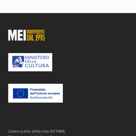
Siamo parte della rete
OCTAER
,