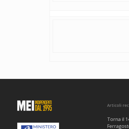
Articoli re
Torna il 
Ferragosto