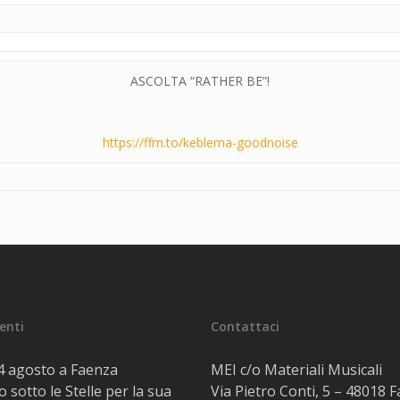
ASCOLTA “RATHER BE”!
https://ffm.to/keblema-goodnoise
centi
Contattaci
14 agosto a Faenza
MEI c/o Materiali Musicali
 sotto le Stelle per la sua
Via Pietro Conti, 5 – 48018 