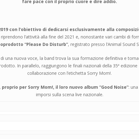
fare pace con il proprio cuore e dire addio.
19 con l’obiettivo di dedicarsi esclusivamente alla composizio
riprendono l’attività alla fine del 2021 e, nonostante vari cambi di f
oprodotto “Please Do Disturb”
, registrato presso l’Animal Sound S
o di una nuova voce, la band trova la sua formazione definitiva e torn
dotto. In parallelo, raggiungono le finali nazionali della 35ª edizione d
collaborazione con l’etichetta Sorry Mom!.
o, proprio per Sorry Mom!, il loro nuovo album “Good Noise”
: una
imporsi sulla scena live nazionale.