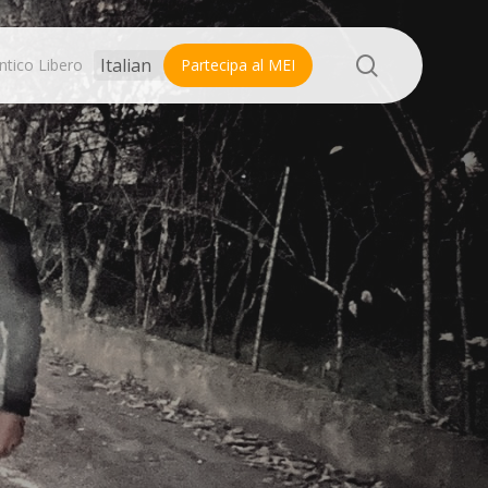
search
ntico Libero
Partecipa al MEI