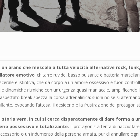
 un brano che mescola a tutta velocità alternative rock, funk,
ullatore emotivo
: chitarre ruvide, basso pulsante e batteria martell
iscerale e istintiva, che dà corpo a un amore ossessivo e fuori controll
 le dinamiche ritmiche con un’urgenza quasi maniacale, amplificando l
aspettato break spezza la corsa adrenalinica: suoni noise si alternano 
ullante, evocando l’attesa, il desiderio e la frustrazione del protagonist
 storia vera, in cui si cerca disperatamente di dare forma a 
erio possessivo e totalizzante.
Il protagonista tenta di riacciuffar
ccessorio o un indumento della persona amata, pur di annullare ogni