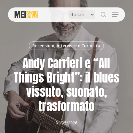
Skip
to
Menu
main
search
content
Recensioni, Interviste e Curiosità
Andy Carrieri e “All
Things Bright”: il blues
vissuto, suonato,
trasformato
31/05/2026