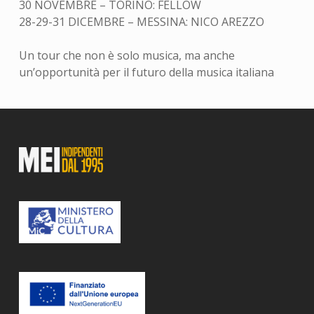
30 NOVEMBRE – TORINO: FELLOW
28-29-31 DICEMBRE – MESSINA: NICO AREZZO
Un tour che non è solo musica, ma anche
un’opportunità per il futuro della musica italiana