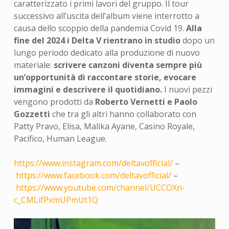
caratterizzato i primi lavori del gruppo. Il tour
successivo all’uscita dell’album viene interrotto a
causa dello scoppio della pandemia Covid 19.
Alla
fine del 2024 i Delta V rientrano in studio
dopo un
lungo periodo dedicato alla produzione di nuovo
materiale:
scrivere canzoni diventa sempre più
un’opportunità di raccontare storie, evocare
immagini e descrivere il quotidiano.
I nuovi pezzi
vengono prodotti da
Roberto Vernetti e Paolo
Gozzetti
che tra gli altri hanno collaborato con
Patty Pravo, Elisa, Malika Ayane, Casino Royale,
Pacifico, Human League.
https://www.instagram.com/deltavofficial/
–
https://www.facebook.com/deltavofficial/
–
https://www.youtube.com/channel/UCCOXn-
c_CMLifPxmUPmUt1Q