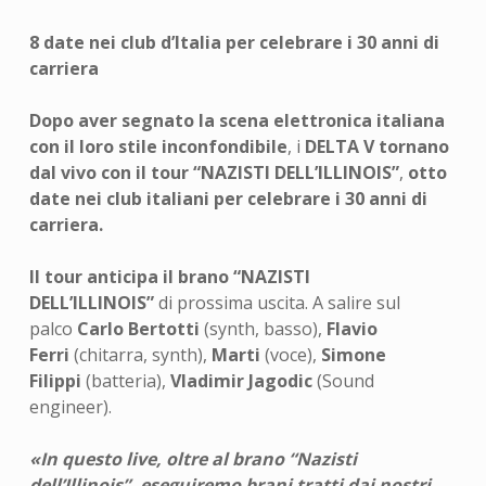
8 date nei club d’Italia per celebrare i 30 anni di
carriera
Dopo aver segnato la scena elettronica italiana
con il loro stile inconfondibile
, i
DELTA V tornano
dal vivo con il tour
“NAZISTI DELL’ILLINOIS”
,
otto
date nei club italiani per celebrare i 30 anni di
carriera.
Il tour anticipa il brano “
NAZISTI
DELL’ILLINOIS
”
di prossima uscita. A salire sul
palco
Carlo Bertotti
(synth, basso),
Flavio
Ferri
(chitarra, synth),
Marti
(voce),
Simone
Filippi
(batteria),
Vladimir Jagodic
(Sound
engineer).
«In questo live, oltre al brano “Nazisti
dell’Illinois”, eseguiremo brani tratti dai nostri