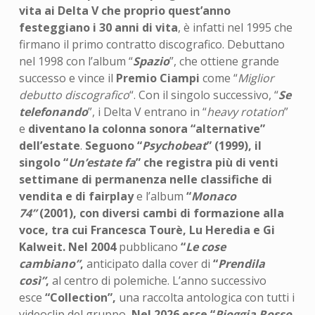
vita ai Delta V che proprio quest’anno
festeggiano i 30 anni di vita
, è infatti nel 1995 che
firmano il primo contratto discografico. Debuttano
nel 1998 con l’album “
Spazio
”, che ottiene grande
successo e vince il
Premio Ciampi
come “
Miglior
debutto discografico
“. Con il singolo successivo, “
Se
telefonando
”, i Delta V entrano in “
heavy rotation
”
e
diventano la colonna sonora “alternative”
dell’estate
.
Seguono “
Psychobeat
” (1999), il
singolo “
Un’estate fa
” che registra più di venti
settimane di permanenza nelle classifiche di
vendita e di fairplay
e l’album
“
Monaco
74”
(2001), con diversi cambi di formazione alla
voce, tra cui Francesca Tourè, Lu Heredia e Gi
Kalweit. Nel 2004
pubblicano
“
Le cose
cambiano”
,
anticipato dalla cover di
“
Prendila
così”
,
al centro di polemiche. L’anno successivo
esce
“Collection”,
una raccolta antologica con tutti i
videoclip del gruppo
.
Nel 2026 esce “
Pioggia Rosso