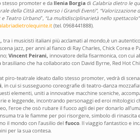
lo stesso promoter e da
Ilenia Borgia
di
Calabria dietro le qu
ale della Città attraverso i Grandi Eventi”
,
“Valorizzazione d
t e Teatro Urbano
”,
“La multidisciplinarietà nello spettacolo”
labriadietrolequinte.it
(tel. 0968441888).
i,
tra i musicisti italiani più acclamati al mondo,è un autenti
la scena jazz, per anni al fianco di Ray Charles, Chick Corea e
rno;
Vincent Peirani,
innovatore della fisarmonica, con cui ab
 brasiliano che ha collaborato con David Byrne, Red Hot Ch
at piro-teatrale ideato dallo stesso promoter, vedrà di scena
i
, in cui si susseguono coreografie di teatro-danza mozzafia
uesti elementi, uniti a innovative macchine sceniche, accomp
orie e leggende, incontrando personaggi ed eroi mitologici ch
o, l’eroe che osò rubare il fuoco agli dei per donarlo all’uma
onsuma tra le fiamme per poi risorgere, simbolo di rinascita e
o il mondo con l’ausilio del
fuoco
. Il viaggio fantastico e 
mini per la sua contesa.