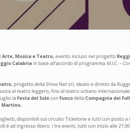
: Arte, Musica e Teatro,
evento incluso nel progetto
Reggi
ggio Calabria
in base all’accordo di programma
M.I.C. – C
eatro
, progetto della Show Net srl, ideato e diretto da Rugge
usica al teatro leggero, fino al teatro urbano internazionale:
luglio la
Festa del Sole
con
Fuoco
della
Compagnia dei Fol
 Martino.
biglietti, disponibili sul circuito Ticketone e tutti con posto
li è ad ingresso libero. I tre eventi, tutti con inizio alle 21