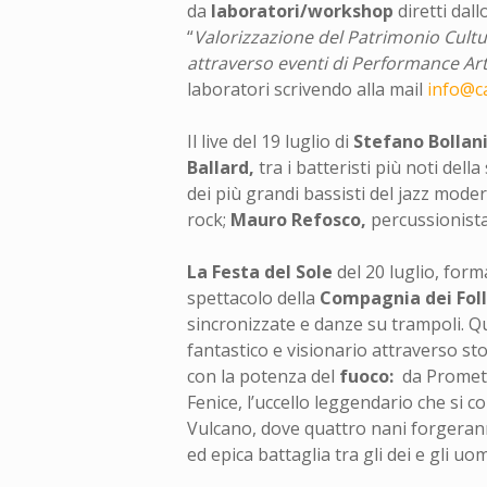
da
laboratori/workshop
diretti dal
“
Valorizzazione del Patrimonio Cultur
attraverso eventi di Performance Ar
laboratori scrivendo alla mail
info@ca
Il live del 19 luglio di
Stefano Bollan
Ballard,
tra i batteristi più noti del
dei più grandi bassisti del jazz mode
rock;
Mauro Refosco,
percussionista
La Festa del Sole
del 20 luglio, form
spettacolo della
Compagnia dei Foll
sincronizzate e danze su trampoli. Q
fantastico e visionario attraverso st
con la potenza del
fuoco:
da Promete
Fenice, l’uccello leggendario che si c
Vulcano, dove quattro nani forgerann
ed epica battaglia tra gli dei e gli uo