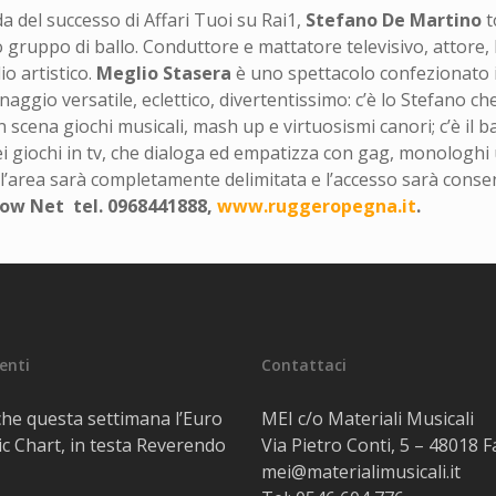
a del successo di Affari Tuoi su Rai1,
Stefano
De Martino
t
o gruppo di ballo. Conduttore e mattatore televisivo, attore, 
io artistico.
Meglio Stasera
è uno spettacolo confezionato i
gio versatile, eclettico, divertentissimo: c’è lo Stefano che 
 scena giochi musicali, mash up e virtuosismi canori; c’è il ba
dei giochi in tv, che dialoga ed empatizza con gag, monologhi
 l’area sarà completamente delimitata e l’accesso sarà consent
Show Net tel. 0968441888,
www.ruggeropegna.it
.
centi
Contattaci
he questa settimana l’Euro
MEI c/o Materiali Musicali
c Chart, in testa Reverendo
Via Pietro Conti, 5 – 48018 
mei@materialimusicali.it