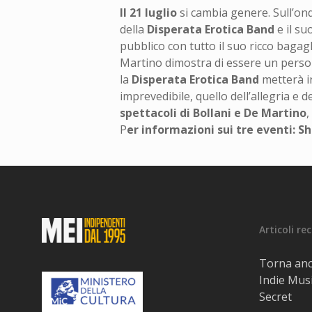
Il 21 luglio
si cambia genere. Sull’ond
della
Disperata Erotica Band
e il su
pubblico con tutto il suo ricco bagagl
Martino dimostra di essere un personag
la
Disperata Erotica Band
metterà in
imprevedibile, quello dell’allegria e 
spettacoli di Bollani e De Martino
,
P
er informazioni sui tre eventi: 
Articoli re
Torna anc
Indie Musi
Secret