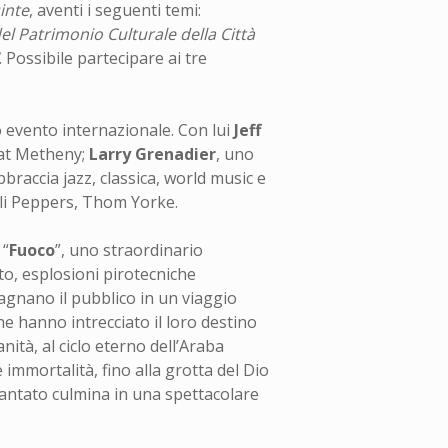
inte
, aventi i seguenti temi:
el Patrimonio Culturale della Città
. Possibile partecipare ai tre
co evento internazionale. Con lui
Jeff
 Pat Metheny;
Larry Grenadier
, uno
braccia jazz, classica, world music e
ili Peppers, Thom Yorke.
 “
Fuoco
”, uno straordinario
to, esplosioni pirotecniche
agnano il pubblico in un viaggio
e hanno intrecciato il loro destino
nità, al ciclo eterno dell’Araba
 immortalità, fino alla grotta del Dio
incantato culmina in una spettacolare