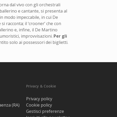
orna dal vivo con gli orchestrali
ballerino e cantante, si presenta al
n modo impeccabile, in cui De
si racconta; il ‘crooner’ che con
llerino e, infine, il De Martino
 umoristici, improvvisazioni.
Per gli
ito solo ai possessori dei biglietti.
Privacy & Cookie
Privacy policy
Faenza (RA)
Cookie policy
Gestisci preferenze