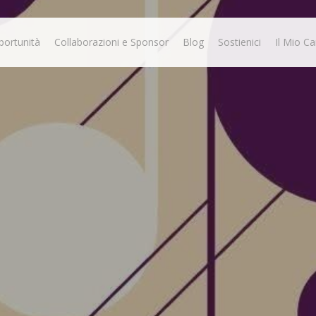
portunità
Collaborazioni e Sponsor
Blog
Sostienici
Il Mio Ca