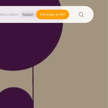
search
ntico Libero
Partecipa al MEI