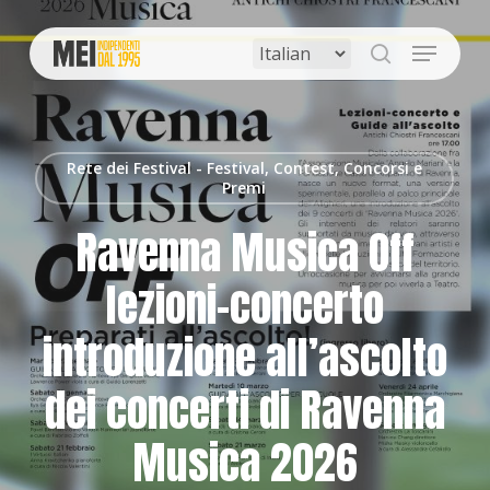
Skip
to
Menu
main
search
content
Rete dei Festival - Festival, Contest, Concorsi e
Premi
Ravenna Musica Off
lezioni-concerto
introduzione all’ascolto
dei concerti di Ravenna
Musica 2026