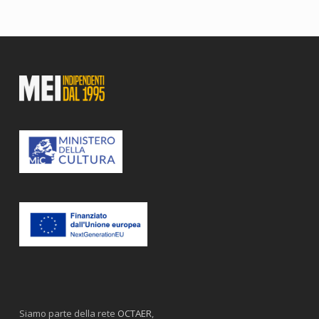
Siamo parte della rete
OCTAER
,