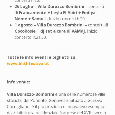
concerti h.20.
26 Luglio – Villa Durazzo Bombrini –
concerti
di
Francamente + Leyla El Abiri + Emilya
Ndme + Samu L.
Inizio concerti h.20.
1 agosto – Villa Durazzo Bombrini –
concerti di
CocoRosie + dj set a cura di VAMdj.
Inizio
concerto h.21.30.
Tutte le info eventi e biglietti su
www.lilithfestival.it
Info venue:
Villa Durazzo-Bombrini
è una delle numerose ville
storiche del Ponente Genovese. Situata a Genova
Cornigliano, è il più prezioso e innovativo esempio
di architettura residenziale francese del XVIII secolo