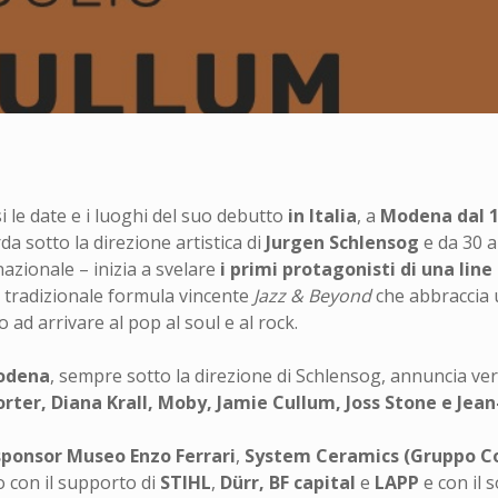
 le date e i luoghi del suo debutto
in Italia
, a
Modena
dal 
da sotto la direzione artistica di
Jurgen Schlensog
e da 30 a
azionale – inizia a svelare
i primi protagonisti di una lin
 tradizionale formula vincente
Jazz & Beyond
che abbraccia 
 ad arrivare al pop al soul e al rock.
odena
, sempre sotto la direzione di Schlensog, annuncia ver
ter, Diana Krall, Moby, Jamie Cullum, Joss Stone e Jean
ponsor Museo Enzo Ferrari
,
System Ceramics (Gruppo C
o
con il supporto di
STIHL
,
Dürr, BF capital
e
LAPP
e con il 