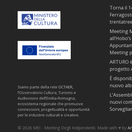
Torna il 
Ferragosto
trentatre
Meeting M
all’Hobo’s 
Appuntame
Meeting pe
ARTURO è 
progetto
È disponib
nuovo al
Siamo parte della rete
OCTAER
,
l’Osservatorio Cultura, Turismo e
L’Assembl
Audiovisivo dell’Emilia-Romagna,
nuovi com
ecosistema regionale che promuove
Sorveglia
connessioni, progettualità e opportunità
per le industrie culturali e creative.
© 2026 MEI - Meeting Degli Indipendenti. Made with ♥️ by
Ar