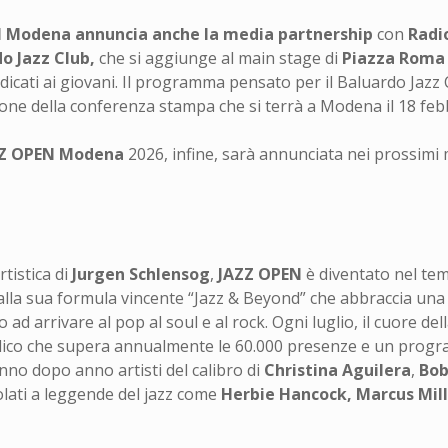
 Modena annuncia anche la media partnership
con
Radi
o Jazz Club,
che si aggiunge al main stage di
Piazza Rom
icati ai giovani. Il programma pensato per il Baluardo Jazz C
one della conferenza stampa che si terrà a Modena il 18 feb
Z OPEN Modena
2026, infine, sarà annunciata nei prossimi
tistica di
Jurgen Schlensog
,
JAZZ OPEN
è diventato nel tem
e alla sua formula vincente “Jazz & Beyond” che abbraccia una
 ad arrivare al pop al soul e al rock. Ogni luglio, il cuore del
ico che supera annualmente le 60.000 presenze e un progr
nno dopo anno artisti del calibro di
Christina Aguilera
,
Bob
lati a leggende del jazz come
Herbie Hancock, Marcus Mill