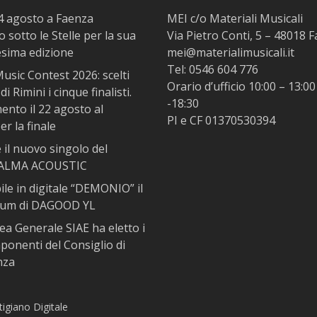
14 agosto a Faenza
MEI c/o Materiali Musicali
 sotto le Stelle per la sua
Via Pietro Conti, 5 – 48018 
esima edizione
mei@materialimusicali.it
Tel:
0546 604 776
usic Contest 2026: scelti
Orario d’ufficio 10:00 – 13:00
di Rimini i cinque finalisti.
-18:30
nto il 22 agosto al
PI e CF 01370530394
r la finale
il nuovo singolo del
 ALMA ACOUSTIC
ile in digitale “DEMONIO” il
bum di DAGOOD YL
ea Generale SIAE ha eletto i
ponenti del Consiglio di
nza
tigiano Digitale