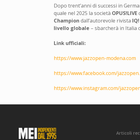
Dopo trent’anni di successi in German
quale nel 2025 la società
OPUS!LIVE
Champion
dall’autorevole rivista
IQ
livello globale
–
sbarcherà in Italia 
Link ufficiali:
https://www.jazzopen-modena.com
https://www.facebook.com/jazzope
https://www.instagram.com/jazzop
Articoli re