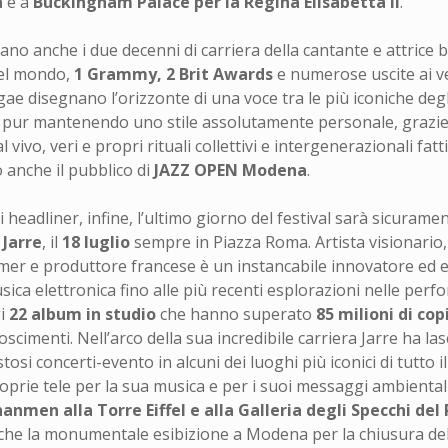
a
e a
Buckingham Palace per la Regina Elisabetta II
.
no anche i due decenni di carriera della cantante e attrice 
el mondo,
1 Grammy, 2 Brit Awards
e numerose uscite ai ver
 disegnano l’orizzonte di una voce tra le più iconiche degli
, pur mantenendo uno stile assolutamente personale, grazi
al vivo, veri e propri rituali collettivi e intergenerazionali f
o anche il pubblico di
JAZZ OPEN Modena
.
headliner, infine, l’ultimo giorno del festival sarà sicuramen
 Jarre
, il
18 luglio
sempre in Piazza Roma. Artista visionario
rmer e produttore francese è un instancabile innovatore ed 
sica elettronica fino alle più recenti esplorazioni nelle perfo
gi
22 album in studio
che hanno superato
85 milioni di co
scimenti. Nell’arco della sua incredibile carriera Jarre ha la
tosi concerti-evento in alcuni dei luoghi più iconici di tutto i
prie tele per la sua musica e per i suoi messaggi ambiental
nmen alla Torre Eiffel e alla Galleria degli Specchi del 
che la monumentale esibizione a Modena per la chiusura del 