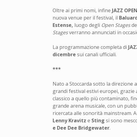
Oltre ai
primi nomi, infine
JAZZ OPEN
nuova venue per il festival, il
Baluard
Estense,
luogo degli
Open Stages
ded
Stages
verranno annunciati in occasi
La programmazione completa di
JAZ
dicembre
sui canali ufficiali.
***
Nato a Stoccarda sotto la direzione ar
grandi festival estivi europei, grazi
classico a quello più contaminato, fino
grande arena musicale, con un pubbl
ricercata alle sonorità mainstream. A
Lenny Kravitz
e
Sting
si sono mesco
e Dee Dee Bridgewater
.