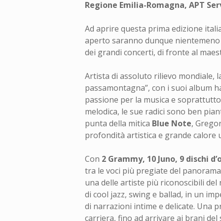
Regione Emilia-Romagna, APT Ser
Ad aprire questa prima edizione itali
aperto saranno dunque nientemeno
dei grandi concerti, di fronte al mae
Artista di assoluto rilievo mondiale, 
passamontagna”, con i suoi album ha c
passione per la musica e soprattutt
melodica, le sue radici sono ben pianta
punta della mitica
Blue Note
, Gregor
profondità artistica e grande calore
Con
2 Grammy, 10 Juno, 9 dischi d’o
tra le voci più pregiate del panorama
una delle artiste più riconoscibili d
di cool jazz, swing e ballad, in un i
di narrazioni intime e delicate. Una p
carriera, fino ad arrivare ai brani d