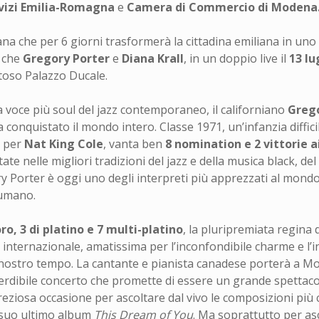
vizi Emilia-Romagna
e
Camera di Commercio di Modena
ana che per 6 giorni trasformerà la cittadina emiliana in uno
 che
Gregory Porter
e
Diana Krall
, in un doppio live il
13 lu
stoso Palazzo Ducale.
la voce più soul del jazz contemporaneo, il californiano
Grego
onquistato il mondo intero. Classe 1971, un’infanzia difficil
o per
Nat King Cole
, vanta ben
8 nomination e 2 vittorie
te nelle migliori tradizioni del jazz e della musica black, del
y Porter è oggi uno degli interpreti più apprezzati al mondo
 umano.
ro, 3 di platino e 7 multi-platino
, la pluripremiata regina
 internazionale, amatissima per l’inconfondibile charme e l’in
el nostro tempo. La cantante e pianista canadese porterà a M
mperdibile concerto che promette di essere un grande spettac
reziosa occasione per ascoltare dal vivo le composizioni più ce
el suo ultimo album
This Dream of You
. Ma soprattutto per a