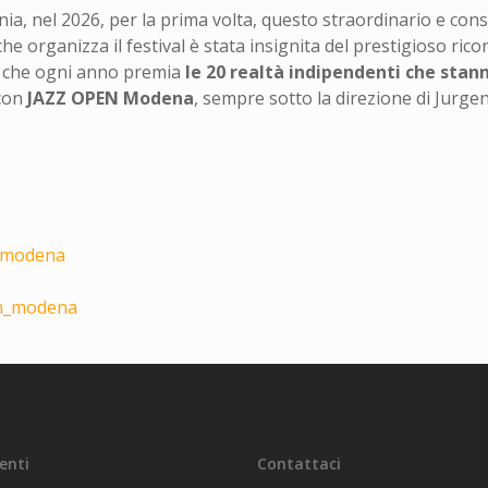
ia, nel 2026, per la prima volta, questo straordinario e conso
che organizza il festival è stata insignita del prestigioso ri
!
che ogni anno premia
le 20 realtà indipendenti che stann
con
JAZZ OPEN Modena
, sempre sotto la direzione di Jurge
n.modena
en_modena
centi
Contattaci