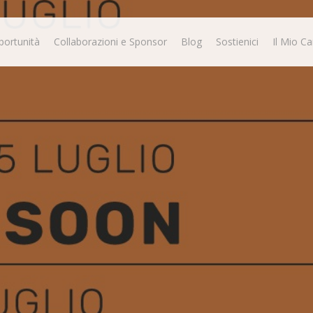
portunità
Collaborazioni e Sponsor
Blog
Sostienici
Il Mio Ca