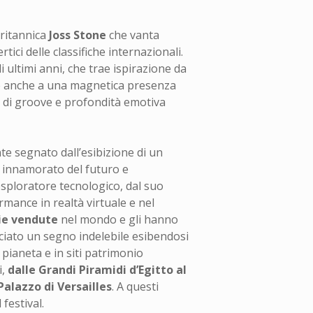
britannica
Joss Stone
che vanta
tici delle classifiche internazionali.
 ultimi anni, che trae ispirazione da
e anche a una magnetica presenza
atti di groove e profondità emotiva
te segnato dall’esibizione di un
, innamorato del futuro e
esploratore tecnologico, dal suo
rmance in realtà virtuale e nel
pie vendute
nel mondo e gli hanno
sciato un segno indelebile esibendosi
l pianeta e in siti patrimonio
i,
dalle Grandi Piramidi d’Egitto al
Palazzo di Versailles
. A questi
festival.