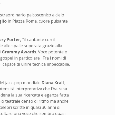
.
 straordinario palcoscenico a cielo
glio
in Piazza Roma, cuore pulsante
ry Porter, “
il cantante con il
e alle spalle superata grazie alla
 ai Grammy Awards
. Voce potente e
 gospel in particolare. Fra i nomi di
, capace di unire tecnica impeccabile,
 del jazz-pop mondiale
Diana Krall
,
tensità interpretativa che l’ha resa
odena la sua ricercata eleganza fatta
olo teatrale denso di ritmo ma anche
lebri scritte in quasi 30 anni di
scoltare una voce che sembra quasi