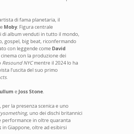
rtista di fama planetaria, il
te
Moby
. Figura centrale
i di album venduti in tutto il mondo,
op, gospel, big beat, riconfermando
borato con leggende come
David
al cinema con la produzione dei
o
Resound NYC
mentre il 2024 lo ha
vista l’uscita del suo primo
ects
.
Cullum
e
Joss Stone
.
, per la presenza scenica e uno
ysomething
, uno dei dischi britannici
ie performance in oltre quaranta
k
in Giappone, oltre ad esibirsi