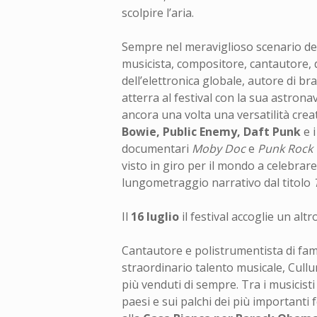
scolpire l’aria.
Sempre nel meraviglioso scenario dell
musicista, compositore, cantautore, d
dell’elettronica globale, autore di b
atterra al festival con la sua astron
ancora una volta una versatilità crea
Bowie, Public Enemy, Daft Punk
e 
documentari
Moby Doc
e
Punk Rock
visto in giro per il mondo a celebrare
lungometraggio narrativo dal titolo
Il
16 luglio
il festival accoglie un al
Cantautore e polistrumentista di fama
straordinario talento musicale, Cull
più venduti di sempre. Tra i musicist
paesi e sui palchi dei più importanti f