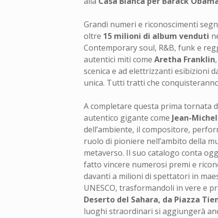
alla
Casa Bianca per Barack Obam
Grandi numeri e riconoscimenti segna
oltre
15 milioni di album venduti
n
Contemporary soul, R&B, funk e reggae
autentici miti come
Aretha Franklin
scenica e ad elettrizzanti esibizioni d
unica. Tutti tratti che conquisterann
A completare questa prima tornata di 
autentico gigante come
Jean-Michel
dell’ambiente, il compositore, perfo
ruolo di pioniere nell’ambito della mu
metaverso. Il suo catalogo conta og
fatto vincere numerosi premi e ricono
davanti a milioni di spettatori in maes
UNESCO, trasformandoli in vere e pro
Deserto del Sahara, da Piazza Tiena
luoghi straordinari si aggiungerà an