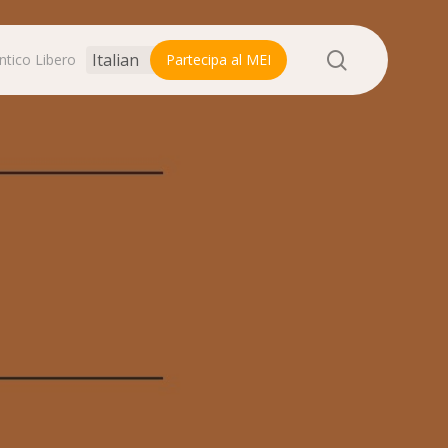
search
ntico Libero
Partecipa al MEI