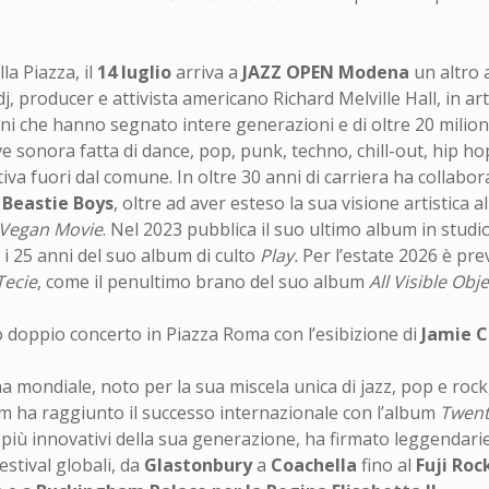
a Piazza, il
14 luglio
arriva a
JAZZ OPEN Modena
un altro a
j, producer e attivista americano Richard Melville Hall, in ar
rani che hanno segnato intere generazioni e di oltre 20 milion
ave sonora fatta di dance, pop, punk, techno, chill-out, hip h
tiva fuori dal comune. In oltre 30 anni di carriera ha colla
i
Beastie Boys
, oltre ad aver esteso la sua visione artistica 
 Vegan Movie
. Nel 2023 pubblica il suo ultimo album in studi
 i 25 anni del suo album di culto
Play.
Per l’estate 2026 è pre
Tecie
, come il penultimo brano del suo album
All Visible Obj
tro doppio concerto in Piazza Roma con l’esibizione di
Jamie 
 mondiale, noto per la sua miscela unica di jazz, pop e rock
um ha raggiunto il successo internazionale con l’album
Twent
i più innovativi della sua generazione, ha firmato leggendar
estival globali, da
Glastonbury
a
Coachella
fino al
Fuji Roc