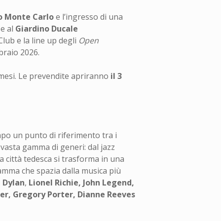
o Monte Carlo
e l’ingresso di una
a
e al
Giardino Ducale
lub e la line up degli
Open
braio 2026.
 mesi. Le prevendite apriranno
il 3
po un punto di riferimento tra i
 vasta gamma di generi: dal jazz
la città tedesca si trasforma in una
amma che spazia dalla musica più
 Dylan
,
Lionel Richie, John Legend,
er, Gregory Porter, Dianne Reeves