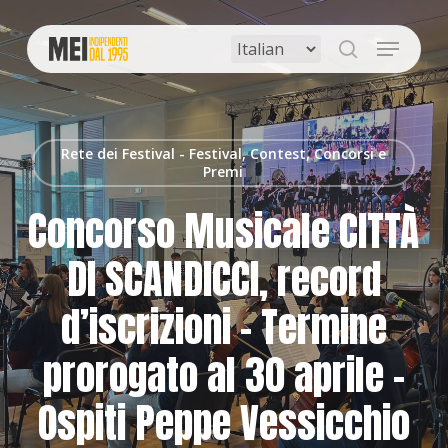
Skip
to
Menu
main
search
content
Rete dei Festival - Festival, Contest, Concorsi e
Premi
Concorso Musicale CITTÀ
DI SCANDICCI, record
d’iscrizioni – Termine
prorogato al 30 aprile –
Ospiti Peppe Vessicchio