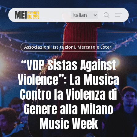
Skip
to
Menu
main
search
content
Associazioni, Istituzioni, Mercato e Esteri
“VDP Sistas Against
Violence”: La Musica
Contro la Violenza di
Genere alla Milano
Music Week