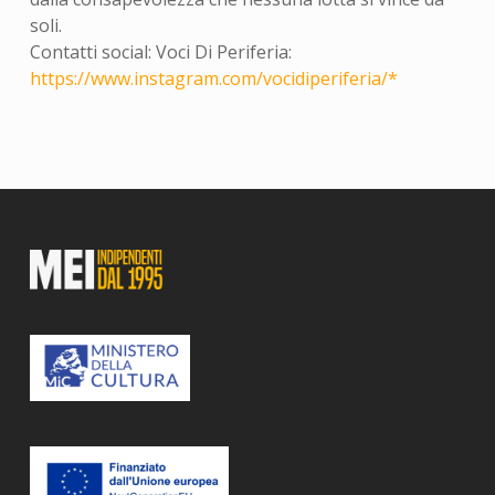
soli.
Contatti social: Voci Di Periferia:
https://www.instagram.com/vocidiperiferia/*