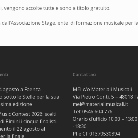
i, vengono accolte tutte e sono a titolo gratuito.
dall’Associazione Stage, ente di formazione musicale per l
centi
Contattaci
14 agosto a Faenza
MEI c/o Materiali Musicali
 sotto le Stelle per la sua
Via Pietro Conti, 5 – 48018 
esima edizione
mei@materialimusicali.it
Tel:
0546 604 776
usic Contest 2026: scelti
Orario d’ufficio 10:00 – 13:00
di Rimini i cinque finalisti.
-18:30
nto il 22 agosto al
PI e CF 01370530394
r la finale