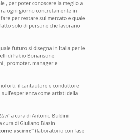
cale , per poter conoscere la meglio a
avora ogni giorno concretamente in
a fare per restare sul mercato e quale
 fatto solo di persone che lavorano
ale futuro si disegna in Italia per le
quelli di Fabio Bonansone,
ani , promoter, manager e
oforti, il cantautore e conduttore
sull’esperienza come artisti della
tivi
” a cura di Antonio Buldiniì,
 cura di Giuliano Biasin
 come uscirne”
(laboratorio con fase