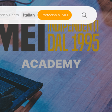
search
ntico Libero
Partecipa al MEI