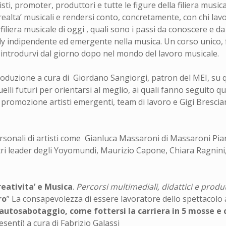
isti, promoter, produttori e tutte le figure della filiera musi
le realta’ musicali e rendersi conto, concretamente, con chi l
 filiera musicale di oggi , quali sono i passi da conoscere e d
taly indipendente ed emergente nella musica. Un corso unico,
introdurvi dal giorno dopo nel mondo del lavoro musicale.
troduzione a cura di Giordano Sangiorgi, patron del MEI, su qu
e quelli futuri per orientarsi al meglio, ai quali fanno seguito 
promozione artisti emergenti, team di lavoro e Gigi Bresci
rsonali di artisti come Gianluca Massaroni di Massaroni Pian
tri leader degli Yoyomundi, Maurizio Capone, Chiara Ragnini, 
reativita’ e Musica
.
Percorsi multimediali, didattici e produt
ro
” La consapevolezza di essere lavoratore dello spettacolo a
 autosabotaggio, come fottersi la carriera in 5 mosse e
esenti) a cura di Fabrizio Galassi