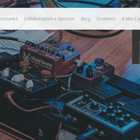
portunità
Collaborazioni e Sponsor
Blog
Sostienici
Il Mio Ca