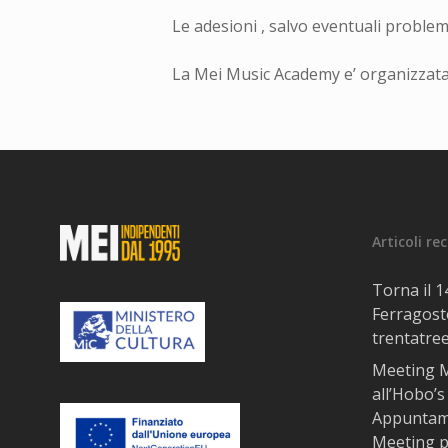
Le adesioni , salvo eventuali problem
La Mei Music Academy e’ organizzata 
Articoli re
Torna il 
Ferragosto
trentatre
Meeting M
all’Hobo’s 
Appuntame
Meeting pe