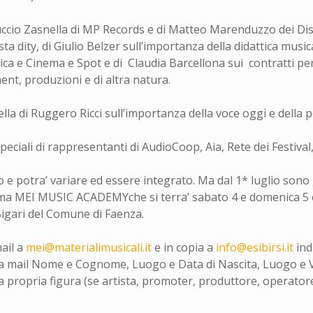
nnuccio Zasnella di MP Records e di Matteo Marenduzzo dei Di
ta dity, di Giulio Belzer sull’importanza della didattica music
a e Cinema e Spot e di Claudia Barcellona sui contratti per i d
t, produzioni e di altra natura.
uella di Ruggero Ricci sull’importanza della voce oggi e della
speciali di rappresentanti di AudioCoop, Aia, Rete dei Festiva
e potra’ variare ed essere integrato. Ma dal 1* luglio sono gi
ima MEI MUSIC ACADEMYche si terra’ sabato 4 e domenica 5 
Bigari del Comune di Faenza.
ail a
mei@materialimusicali.it
e in copia a
info@esibirsi.it
ind
 mail Nome e Cognome, Luogo e Data di Nascita, Luogo e Via
a propria figura (se artista, promoter, produttore, operatore