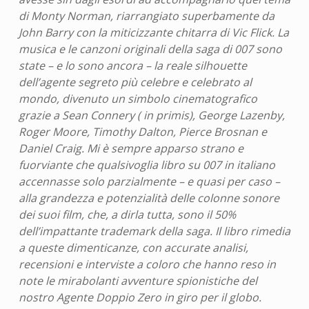
di Monty Norman, riarrangiato superbamente da
John Barry con la miticizzante chitarra di Vic Flick. La
musica e le canzoni originali della saga di 007 sono
state – e lo sono ancora – la reale silhouette
dell’agente segreto più celebre e celebrato al
mondo, divenuto un simbolo cinematografico
grazie a Sean Connery ( in primis), George Lazenby,
Roger Moore, Timothy Dalton, Pierce Brosnan e
Daniel Craig. Mi è sempre apparso strano e
fuorviante che qualsivoglia libro su 007 in italiano
accennasse solo parzialmente – e quasi per caso –
alla grandezza e potenzialità delle colonne sonore
dei suoi film, che, a dirla tutta, sono il 50%
dell’impattante trademark della saga. Il libro rimedia
a queste dimenticanze, con accurate analisi,
recensioni e interviste a coloro che hanno reso in
note le mirabolanti avventure spionistiche del
nostro Agente Doppio Zero in giro per il globo.