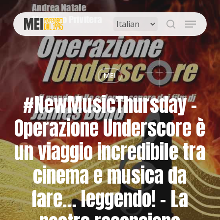
Skip
to
Menu
main
search
content
MEI
#NewMusicThursday –
Operazione Underscore è
un viaggio incredibile tra
cinema e musica da
fare… leggendo! – La