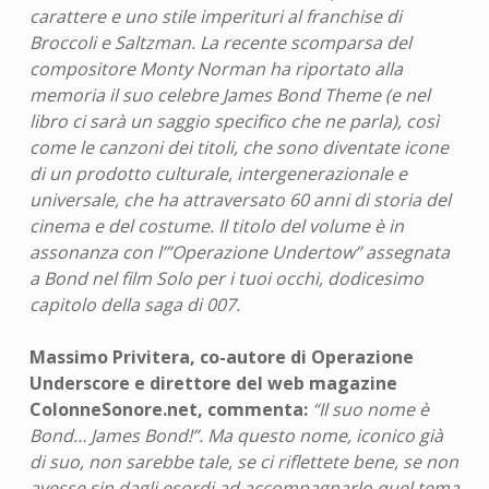
carattere e uno stile imperituri al franchise di
Broccoli e Saltzman. La recente scomparsa del
compositore Monty Norman ha riportato alla
memoria il suo celebre James Bond Theme (e nel
libro ci sarà un saggio specifico che ne parla), così
come le canzoni dei titoli, che sono diventate icone
di un prodotto culturale, intergenerazionale e
universale, che ha attraversato 60 anni di storia del
cinema e del costume. Il titolo del volume è in
assonanza con l’”Operazione Undertow” assegnata
a Bond nel film Solo per i tuoi occhi, dodicesimo
capitolo della saga di 007.
Massimo Privitera, co-autore di Operazione
Underscore e direttore del web magazine
ColonneSonore.net, commenta:
“Il suo nome è
Bond… James Bond!”. Ma questo nome, iconico già
di suo, non sarebbe tale, se ci riflettete bene, se non
avesse sin dagli esordi ad accompagnarlo quel tema