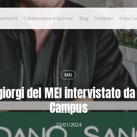
portunità
Collaborazioni e Sponsor
Blog
Sostienici
Il Mio Ca
MEI
iorgi del MEI intervistato d
Campus
23/01/2024