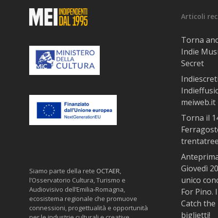
Articoli re
Torna anc
Indie Musi
Secret
Indiescret
Indieffusi
meiweb.it 
Torna il 
Ferragosto
trentatre
Anteprima 
Giovedì 20
Siamo parte della rete
OCTAER
,
unico con
l’Osservatorio Cultura, Turismo e
Audiovisivo dell’Emilia-Romagna,
For Pino. 
ecosistema regionale che promuove
Catch the 
connessioni, progettualità e opportunità
biglietti!
per le industrie culturali e creative.