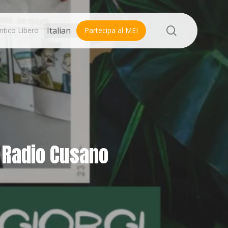
search
ntico Libero
Partecipa al MEI
a Radio Cusano