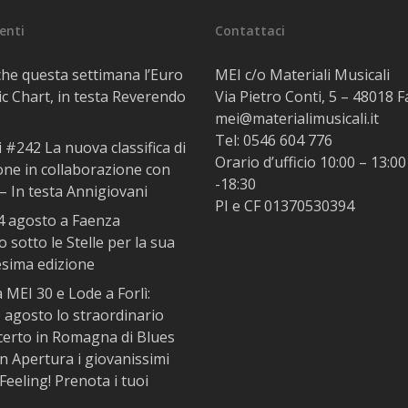
centi
Contattaci
he questa settimana l’Euro
MEI c/o Materiali Musicali
c Chart, in testa Reverendo
Via Pietro Conti, 5 – 48018 
mei@materialimusicali.it
Tel:
0546 604 776
i #242 La nuova classifica di
Orario d’ufficio 10:00 – 13:00
one in collaborazione con
-18:30
– In testa Annigiovani
PI e CF 01370530394
14 agosto a Faenza
 sotto le Stelle per la sua
esima edizione
MEI 30 e Lode a Forlì:
 agosto lo straordinario
certo in Romagna di Blues
In Apertura i giovanissimi
Feeling! Prenota i tuoi