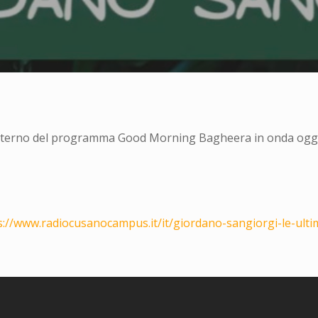
’interno del programma Good Morning Bagheera in onda oggi,
s://www.radiocusanocampus.it/it/giordano-sangiorgi-le-ulti