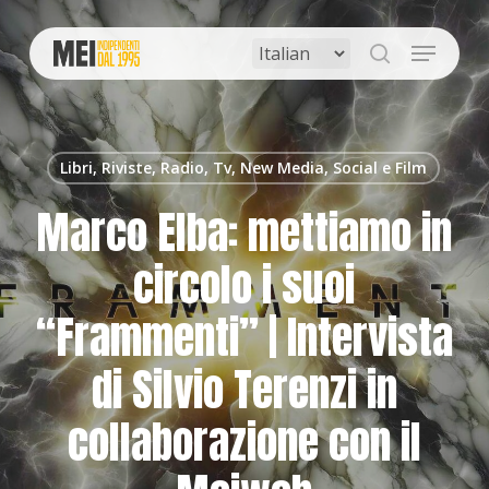
Skip
to
Menu
main
search
content
Libri, Riviste, Radio, Tv, New Media, Social e Film
Marco Elba: mettiamo in
circolo i suoi
“Frammenti” | Intervista
di Silvio Terenzi in
collaborazione con il