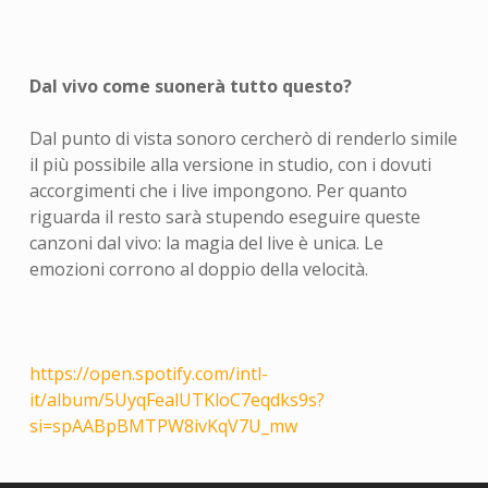
Dal vivo come suonerà tutto questo?
Dal punto di vista sonoro cercherò di renderlo simile
il più possibile alla versione in studio, con i dovuti
accorgimenti che i live impongono. Per quanto
riguarda il resto sarà stupendo eseguire queste
canzoni dal vivo: la magia del live è unica. Le
emozioni corrono al doppio della velocità.
https://open.spotify.com/intl-
it/album/5UyqFealUTKloC7eqdks9s?
si=spAABpBMTPW8ivKqV7U_mw