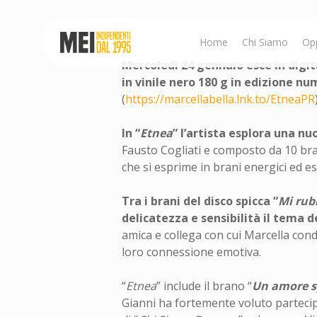
Skip
to
main
Home
Chi Siamo
Op
content
Mercoledì 24 gennaio esce in digit
in vinile nero 180 g in edizione n
(
https://marcellabella.lnk.to/EtneaPR
Hit enter to search or ESC to close
In “
Etnea
” l’artista esplora una nu
Fausto Cogliati e composto da 10 br
che si esprime in brani energici ed esp
Tra i brani del disco spicca “
Mi rub
delicatezza e sensibilità il tema d
amica e collega con cui Marcella cond
loro connessione emotiva.
“
Etnea
” include il brano “
Un amore s
Gianni ha fortemente voluto partecipa