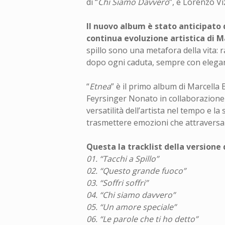
di “
Chi Siamo Davvero
”, e Lorenzo Viz
Il nuovo album
è stato anticipato 
continua evoluzione artistica di Ma
spillo sono una metafora della vita: r
dopo ogni caduta, sempre con elega
“
Etnea
” è il primo album di Marcella 
Feyrsinger Nonato in collaborazion
versatilità dell’artista nel tempo e l
trasmettere emozioni che attraversan
Questa la tracklist della versione d
01. “Tacchi a Spillo”
02. “Questo grande fuoco”
03. “Soffri soffri”
04. “Chi siamo davvero”
05. “Un amore speciale”
06. “Le parole che ti ho detto”