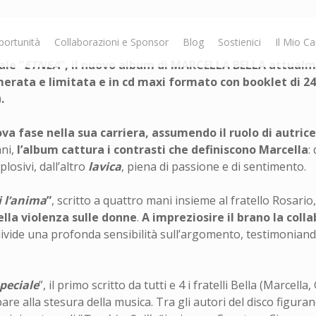
portunità
Collaborazioni e Sponsor
Blog
Sostienici
Il Mio Ca
ale “
ETNEA
”, il nuovo album di
MARCELLA BELLA
attualme
umerata e limitata e in cd maxi formato con booklet di 24
)
.
ova fase nella sua carriera, assumendo il ruolo di autrice
ani,
l’album cattura i contrasti che definiscono Marcella
:
losivi, dall’altro
lavica
, piena di passione e di sentimento.
i l’anima
”
, scritto a quattro mani insieme al fratello Rosario
ella violenza sulle donne
.
A impreziosire il brano la coll
ivide una profonda sensibilità sull’argomento, testimoniando 
peciale
”, il primo scritto da tutti e 4 i fratelli Bella (Marcell
re alla stesura della musica. Tra gli autori del disco figuran