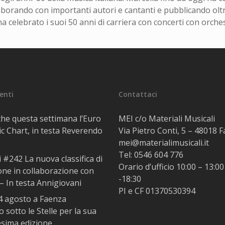
collaborando con importanti autori e cantanti e pubblicando olt
ha celebrato i suoi 50 anni di carriera con concerti con orch
centi
Contattaci
he questa settimana l’Euro
MEI c/o Materiali Musicali
c Chart, in testa Reverendo
Via Pietro Conti, 5 – 48018 
mei@materialimusicali.it
Tel:
0546 604 776
i #242 La nuova classifica di
Orario d’ufficio 10:00 – 13:00
one in collaborazione con
-18:30
– In testa Annigiovani
PI e CF 01370530394
14 agosto a Faenza
 sotto le Stelle per la sua
esima edizione