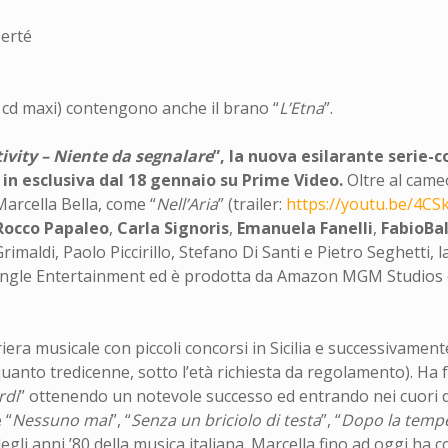
Berté
 e cd maxi) contengono anche il brano “
L’Etna
”.
ivity – Niente da segnalare
”, la nuova esilarante serie-c
e in esclusiva dal 18 gennaio su Prime Video.
Oltre al cameo
Marcella Bella, come “
Nell’Aria
” (trailer:
https://youtu.be/4C
Rocco
Papaleo
,
Carla
Signoris
,
Emanuela
Fanelli
,
Fabio
Ba
rimaldi, Paolo Piccirillo, Stefano Di Santi e Pietro Seghetti,
Jungle Entertainment ed è prodotta da Amazon MGM Studios e
riera musicale con piccoli concorsi in Sicilia e successivament
n quanto tredicenne, sotto l’età richiesta da regolamento). Ha f
rdi
” ottenendo un notevole successo ed entrando nei cuori de
 “
Nessuno mai
”, “
Senza un briciolo di testa
”, “
Dopo la temp
gli anni ’80 della musica italiana. Marcella fino ad oggi ha