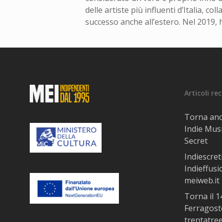
delle artiste più influenti d’Italia, 
successo anche all’estero. Nel 2019, 
Articoli re
Torna anc
Indie Musi
Secret
Indiescret
Indieffusi
meiweb.it 
Torna il 
Ferragosto
trentatre