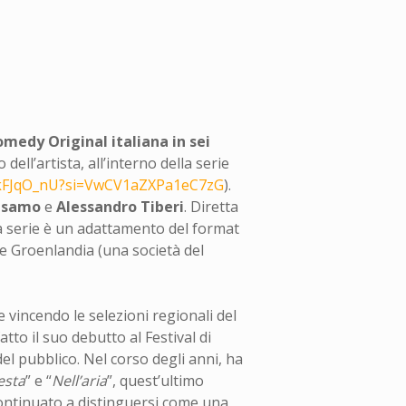
omedy Original italiana in sei
 dell’artista, all’interno della serie
SkFJqO_nU?si=VwCV1aZXPa1eC7zG
).
lsamo
e
Alessandro
Tiberi
. Diretta
 la serie è un adattamento del format
 Groenlandia (una società del
e vincendo le selezioni regionali del
atto il suo debutto al Festival di
l pubblico. Nel corso degli anni, ha
esta
” e “
Nell’aria
”, quest’ultimo
 continuato a distinguersi come una