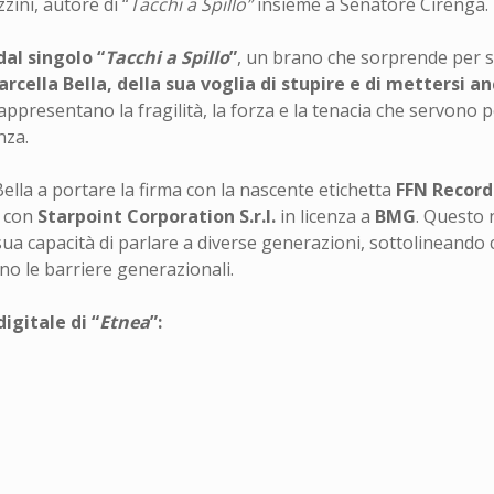
zini, autore di “
Tacchi a Spillo”
insieme a Senatore Cirenga.
dal singolo “
Tacchi a Spillo
”
, un brano che sorprende per 
rcella Bella, della sua voglia di stupire e di mettersi an
appresentano la fragilità, la forza e la tenacia che servono pe
nza.
Bella a portare la firma con la nascente etichetta
FFN Record
e con
Starpoint Corporation S.r.l.
in licenza a
BMG
. Questo 
a sua capacità di parlare a diverse generazioni, sottolineando
o le barriere generazionali.
igitale di “
Etnea
”: