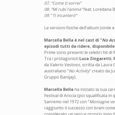
07. “Come ti vorrei”
08. “Mi rubi l’anima”
feat. Loredana 
09.
“
Ti incanterò”
Le versioni fisiche dell’album (vinile
Marcella Bella è nel cast di “
No Act
episodi tutti da ridere, disponibil
Prime sono presenti le celebri hit di 
Tra i protagonisti
Luca
Zingaretti
,
da Valerio Vestoso, scritta da Laura G
australiano “
No Activity
” creato da 
Gruppo Banijay).
Marcella Bella
ha iniziato la sua car
Festival di Ariccia (poi squalificata i
Sanremo nel 1972 con “
Montagne ve
raggiunto il successo con brani come
considerato un vero e proprio inno de