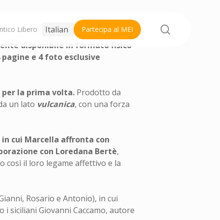
search
ntico Libero
Partecipa al MEI
nte disponibile in formato fisico
 pagine e 4 foto esclusive
 per la prima volta.
Prodotto da
 da un lato
vulcanica
, con una forza
,
in cui Marcella affronta con
aborazione con
Loredana
Bertè
,
così il loro legame affettivo e la
a, Gianni, Rosario e Antonio), in cui
o i siciliani Giovanni Caccamo, autore