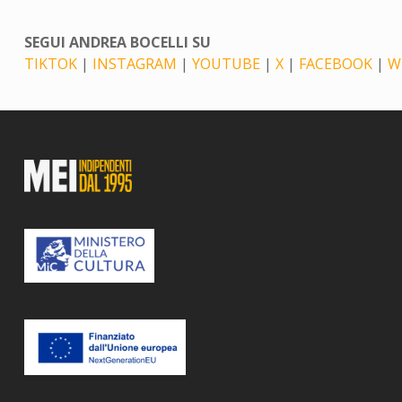
SEGUI ANDREA BOCELLI SU
TIKTOK
|
INSTAGRAM
|
YOUTUBE
|
X
|
FACEBOOK
|
W