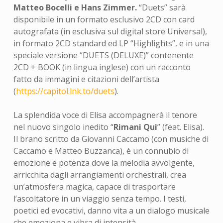
Matteo Bocelli e Hans Zimmer.
“Duets” sarà
disponibile in un formato esclusivo 2CD con card
autografata (in esclusiva sul digital store Universal),
in formato 2CD standard ed LP “Highlights”, e in una
speciale versione “DUETS (DELUXE)” contenente
2CD + BOOK (in lingua inglese) con un racconto
fatto da immagini e citazioni dell’artista
(
https://capitol.lnk.to/duets
).
La splendida voce di Elisa accompagnerà il tenore
nel nuovo singolo inedito “
Rimani Qui
” (feat. Elisa).
Il brano scritto da Giovanni Caccamo (con musiche di
Caccamo e Matteo Buzzanca), è un connubio di
emozione e potenza dove la melodia avvolgente,
arricchita dagli arrangiamenti orchestrali, crea
un’atmosfera magica, capace di trasportare
l’ascoltatore in un viaggio senza tempo. I testi,
poetici ed evocativi, danno vita a un dialogo musicale
che emoziona e vibra di intensità.