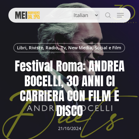
Skip
to
Menu
main
search
content
Libri, Riviste, Radio, Tv, New Media, Social e Film
Festival Roma: ANDREA
BOCELLI, 30 ANNI CI
CARRIERA CON FILM E
DISCO
21/10/2024