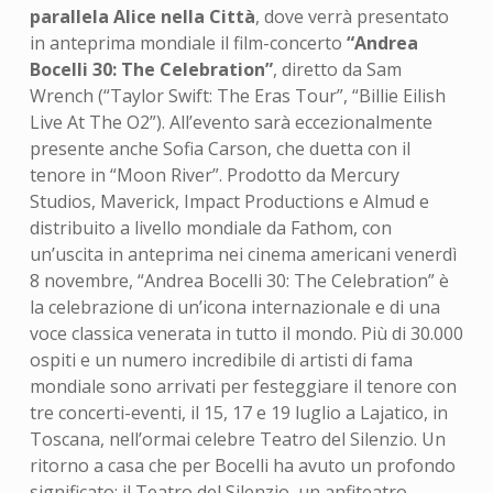
parallela Alice nella Città
, dove verrà presentato
in anteprima mondiale il film-concerto
“Andrea
Bocelli 30: The Celebration”
, diretto da Sam
Wrench (“Taylor Swift: The Eras Tour”, “Billie Eilish
Live At The O2”). All’evento sarà eccezionalmente
presente anche Sofia Carson, che duetta con il
tenore in “Moon River”. Prodotto da Mercury
Studios, Maverick, Impact Productions e Almud e
distribuito a livello mondiale da Fathom, con
un’uscita in anteprima nei cinema americani venerdì
8 novembre, “Andrea Bocelli 30: The Celebration” è
la celebrazione di un’icona internazionale e di una
voce classica venerata in tutto il mondo. Più di 30.000
ospiti e un numero incredibile di artisti di fama
mondiale sono arrivati per festeggiare il tenore con
tre concerti-eventi, il 15, 17 e 19 luglio a Lajatico, in
Toscana, nell’ormai celebre Teatro del Silenzio. Un
ritorno a casa che per Bocelli ha avuto un profondo
significato: il Teatro del Silenzio, un anfiteatro