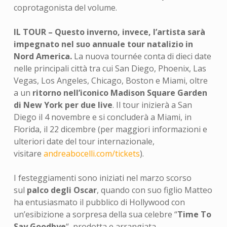
coprotagonista del volume.
IL TOUR – Questo inverno, invece, l’artista sarà
impegnato nel suo annuale tour natalizio in
Nord America.
La nuova tournée conta di dieci date
nelle principali città tra cui San Diego, Phoenix, Las
Vegas, Los Angeles, Chicago, Boston e Miami, oltre
a un
ritorno nell’iconico Madison Square Garden
di New York per due live
. Il tour inizierà a San
Diego il 4 novembre e si concluderà a Miami, in
Florida, il 22 dicembre (per maggiori informazioni e
ulteriori date del tour internazionale,
visitare
andreabocelli.com/tickets
).
I festeggiamenti sono iniziati nel marzo scorso
sul
palco degli Oscar
, quando con suo figlio Matteo
ha entusiasmato il pubblico di Hollywood con
un’esibizione a sorpresa della sua celebre “
Time To
Say Goodbye
“, prodotta e arrangiata