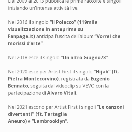
Dal 2009 al 2013 pubblica le prime raccolte e singoli
iniziando un’intensa attività live.
Nel 2016 il singolo
“Il Polacco” (119mila
visualizzazione in anteprima su
Fanpage.it)
anticipa l’uscita dell’album
“Vorrei che
morissi d’arte”
.
Nel 2018 esce il singolo
“Un altro Giugno73”
.
Nel 2020 esce per Artist First il singolo
“Hijab” (ft.
Pietra Montecorvino)
, registrata da
Eugenio
Bennato
, seguita dal videoclip su VEVO con la
partecipazione di
Alvaro Vitali
.
Nel 2021 escono per Artist First i singoli
“Le canzoni
divertenti” (ft. Tartaglia
Aneuro)
e
“Lambrooklyn”
.