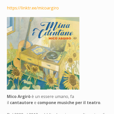
https://linktr.ee/micoargiro
Mico Argirò
è un essere umano, fa
il
cantautore
e
compone musiche per il teatro
.