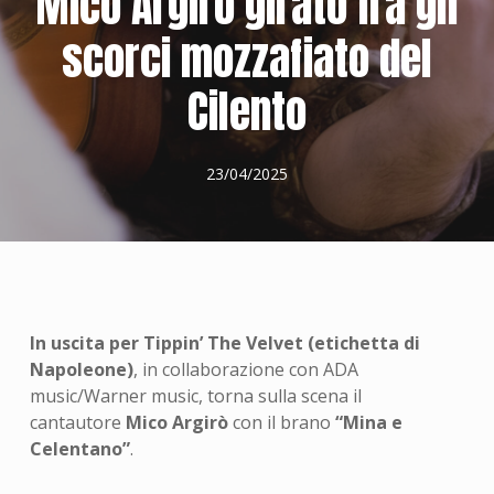
Mico Argirò girato fra gli
scorci mozzafiato del
Cilento
23/04/2025
In uscita per Tippin’ The Velvet (etichetta di
Napoleone)
, in collaborazione con ADA
music/Warner music, torna sulla scena il
cantautore
Mico Argirò
con il brano
“Mina e
Celentano”
.