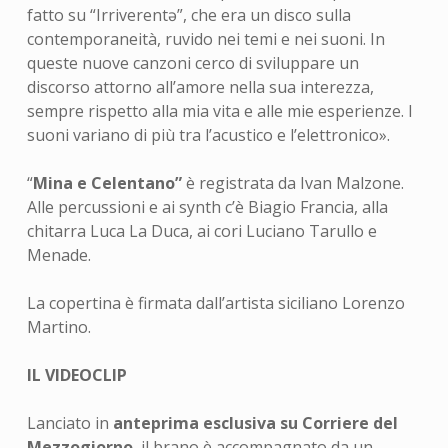
fatto su “Irriverentə”, che era un disco sulla
contemporaneità, ruvido nei temi e nei suoni. In
queste nuove canzoni cerco di sviluppare un
discorso attorno all’amore nella sua interezza,
sempre rispetto alla mia vita e alle mie esperienze. I
suoni variano di più tra l’acustico e l’elettronico».
“
Mina e Celentano”
è registrata da Ivan Malzone.
Alle percussioni e ai synth c’è Biagio Francia, alla
chitarra Luca La Duca, ai cori Luciano Tarullo e
Menade.
La copertina è firmata dall’artista siciliano Lorenzo
Martino.
IL VIDEOCLIP
Lanciato in
anteprima esclusiva su Corriere del
Mezzogiorno
, il brano è accompagnato da un