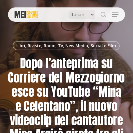
Skip
to
Menu
main
search
content
Libri, Riviste, Radio, Tv, New Media, Social e Film
Dopo l’anteprima su
Corriere del Mezzogiorno
esce su YouTube “Mina
e Celentano”, il nuovo
videoclip del cantautore