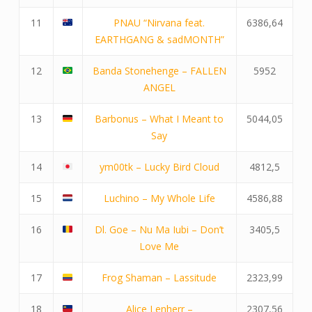
11
PNAU “Nirvana feat.
6386,64
EARTHGANG & sadMONTH”
12
Banda Stonehenge – FALLEN
5952
ANGEL
13
Barbonus – What I Meant to
5044,05
Say
14
ym00tk – Lucky Bird Cloud
4812,5
15
Luchino – My Whole Life
4586,88
16
Dl. Goe – Nu Ma Iubi – Don’t
3405,5
Love Me
17
Frog Shaman – Lassitude
2323,99
18
Alice Lenherr –
2307,56