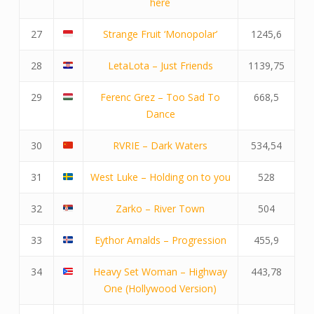
here
27
Strange Fruit ‘Monopolar’
1245,6
28
LetaLota – Just Friends
1139,75
29
Ferenc Grez – Too Sad To
668,5
Dance
30
RVRIE – Dark Waters
534,54
31
West Luke – Holding on to you
528
32
Zarko – River Town
504
33
Eythor Arnalds – Progression
455,9
34
Heavy Set Woman – Highway
443,78
One (Hollywood Version)