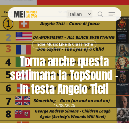
Skip
to
Menu
main
search
content
Indie Music Like & Classifiche
Torna anche questa
settimana la TopSound –
In testa Angelo Ticli
16/06/2026