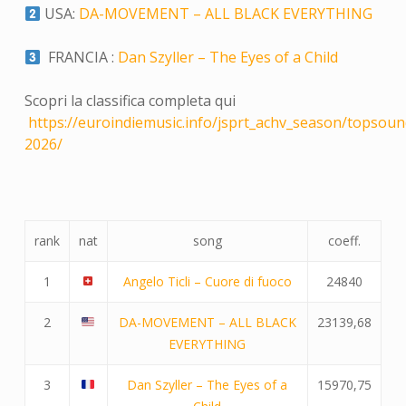
USA:
DA-MOVEMENT – ALL BLACK EVERYTHING
FRANCIA :
Dan Szyller – The Eyes of a Child
Scopri la classifica completa qui
https://euroindiemusic.info/jsprt_achv_season/topsoun
2026/
rank
nat
song
coeff.
1
Angelo Ticli – Cuore di fuoco
24840
2
DA-MOVEMENT – ALL BLACK
23139,68
EVERYTHING
3
Dan Szyller – The Eyes of a
15970,75