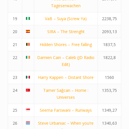
Tageserwachen
19
VaB – Suya (Screw Ya)
2238,75
20
SIRA – The Strenght
2093,13
21
Hidden Shores – Free falling
1837,5
22
Damien Cain – Caleb (JD Radio
1822,8
Edit)
23
Harry Kappen – Distant Shore
1560
24
Tamer Sağcan – Home :
1353,75
Universes
25
Seema Farswani – Runways
1349,27
26
Steve Urbaniac – When you’re
1340,63