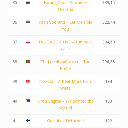
35
Farang Zoo – Sawadee
339,15
Thailand
36
Kadri Voorand – Let Me Hold
322,44
You
37
TRUE ADDICTIVE – Tumba la
304,69
casa
38
TheJazzHhopCooker – The
296,88
Battle
39
Novitza – A Beat More for a
194
Waltz
40
Kiro’s Stigma – We painted the
193
sky red
41
Grekula – Detached
192