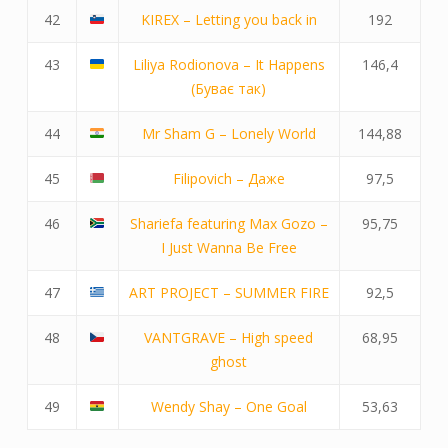
42
KIREX – Letting you back in
192
43
Liliya Rodionova – It Happens
146,4
(Буває так)
44
Mr Sham G – Lonely World
144,88
45
Filipovich – Даже
97,5
46
Shariefa featuring Max Gozo –
95,75
I Just Wanna Be Free
47
ART PROJECT – SUMMER FIRE
92,5
48
VANTGRAVE – High speed
68,95
ghost
49
Wendy Shay – One Goal
53,63