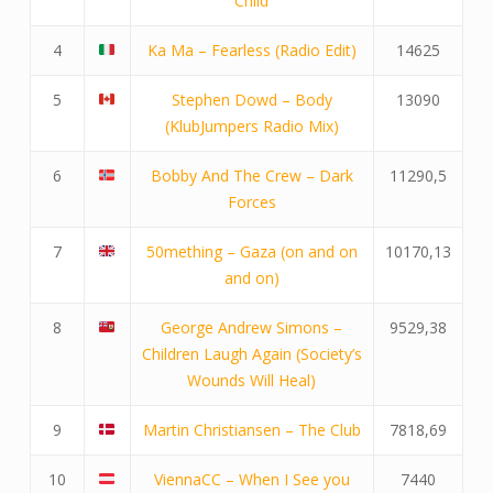
Child
4
Ka Ma – Fearless (Radio Edit)
14625
5
Stephen Dowd – Body
13090
(KlubJumpers Radio Mix)
6
Bobby And The Crew – Dark
11290,5
Forces
7
50mething – Gaza (on and on
10170,13
and on)
8
George Andrew Simons –
9529,38
Children Laugh Again (Society’s
Wounds Will Heal)
9
Martin Christiansen – The Club
7818,69
10
ViennaCC – When I See you
7440