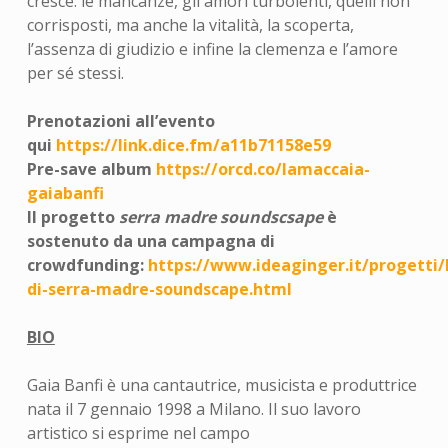
cresce: le mancanze, gli amori turbolenti, quelli non
corrisposti, ma anche la vitalità, la scoperta,
l’assenza di giudizio e infine la clemenza e l’amore
per sé stessi.
Prenotazioni all’evento
qui
https://link.dice.fm/a11b71158e59
Pre-save album
https://orcd.co/lamaccaia-
gaiabanfi
Il progetto
serra madre soundscsape
è
sostenuto da una campagna di
crowdfunding:
https://www.ideaginger.it/progetti/
di-serra-madre-soundscape.html
BIO
Gaia Banfi è una cantautrice, musicista e produttrice
nata il 7 gennaio 1998 a Milano. Il suo lavoro
artistico si esprime nel campo