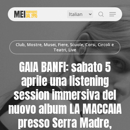
Skip
to
Menu
main
search
content
Club, Mostre, Musei, Fiere, Scuole, Corsi, Circoli e
Teatri, Live
GAIA BANFI: sabato 5
aprile una listening
session immersiva del
nuovo album LA MACCAIA
presso Serra Madre,