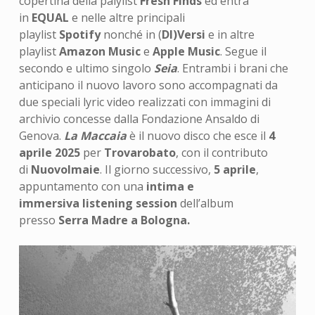
copertina della palylist
Fresh Finds
ed entra
in
EQUAL
e nelle altre principali
playlist
Spotify
nonché in (
DI)Versi
e in altre
playlist
Amazon Music
e
Apple Music
. Segue il
secondo e ultimo singolo
Seia
. Entrambi i brani che
anticipano il nuovo lavoro sono accompagnati da
due speciali lyric video realizzati con immagini di
archivio concesse dalla Fondazione Ansaldo di
Genova.
La Maccaia
è il nuovo disco che esce il
4
aprile 2025
per
Trovarobato
, con il contributo
di
NuovoImaie
. Il giorno successivo,
5 aprile
,
appuntamento con una
intima e
immersiva
listening session
dell’album
presso
Serra Madre a Bologna.