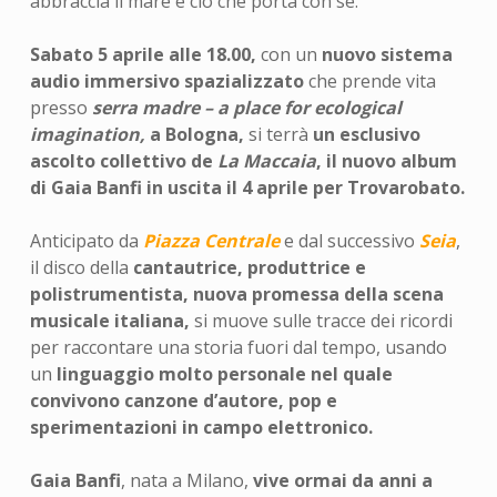
abbraccia il mare e ciò che porta con sé.
Sabato 5 aprile alle 18.00,
con un
nuovo sistema
audio immersivo spazializzato
che prende vita
presso
serra madre – a place for ecological
imagination,
a Bologna,
si terrà
un esclusivo
ascolto collettivo de
La Maccaia
, il nuovo album
di Gaia Banfi in uscita il 4 aprile per Trovarobato.
Anticipato da
Piazza Centrale
e dal successivo
Seia
,
il disco della
cantautrice, produttrice e
polistrumentista, nuova promessa della scena
musicale italiana,
si muove sulle tracce dei ricordi
per raccontare una storia fuori dal tempo, usando
un
linguaggio molto personale nel quale
convivono canzone d’autore, pop e
sperimentazioni in campo elettronico.
Gaia Banfi
, nata a Milano,
vive ormai da anni a