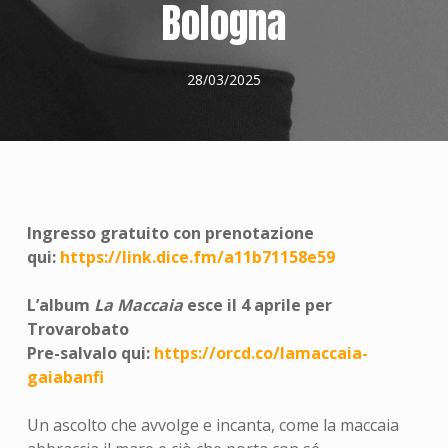
Bologna
28/03/2025
Ingresso gratuito con prenotazione
qui:
https://link.dice.fm/a11b71158e59
L’album
La Maccaia
esce il 4 aprile per
Trovarobato
Pre-salvalo qui:
https://orcd.co/lamaccaia-
gaiabanfi
Un ascolto che avvolge e incanta, come la maccaia