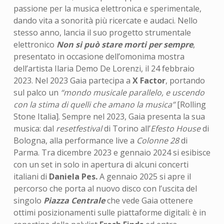
passione per la musica elettronica e sperimentale,
dando vita a sonorità più ricercate e audaci. Nello
stesso anno, lancia il suo progetto strumentale
elettronico
Non si può stare morti per sempre
,
presentato in occasione dell’omonima mostra
dell’artista Ilaria Demo De Lorenzi, il 24 febbraio
2023. Nel 2023 Gaia partecipa a
X Factor
, portando
sul palco un
“mondo musicale parallelo, e uscendo
con la stima di quelli che amano la musica”
[Rolling
Stone Italia]. Sempre nel 2023, Gaia presenta la sua
musica: dal
resetfestival
di Torino all’
Efesto House
di
Bologna, alla performance live a
Colonne 28
di
Parma. Tra dicembre 2023 e gennaio 2024 si esibisce
con un set in solo in apertura di alcuni concerti
italiani di
Daniela Pes.
A gennaio 2025 si apre il
percorso che porta al nuovo disco con l’uscita del
singolo
Piazza Centrale
che vede Gaia ottenere
ottimi posizionamenti sulle piattaforme digitali: è in