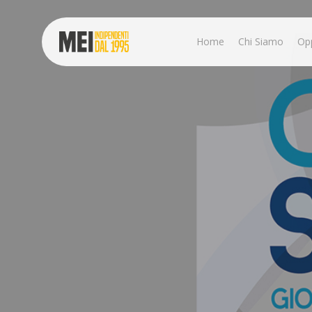
Skip
to
main
Home
Chi Siamo
Op
content
Hit enter to search or ESC to close