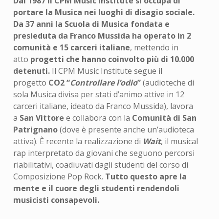
Dal 1987 il CPM Music Institute si occupa di
portare la Musica nei luoghi di disagio sociale.
Da 37 anni la Scuola di Musica fondata e
presieduta da Franco Mussida ha operato in 2
comunità e 15 carceri italiane
, mettendo in
atto
progetti che hanno coinvolto più di 10.000
detenuti.
Il CPM Music Institute segue il
progetto
CO2 “
Controllare l’odio
”
(audioteche di
sola Musica divisa per stati d’animo attive in 12
carceri italiane, ideato da Franco Mussida), lavora
a
San Vittore
e collabora con la
Comunità di San
Patrignano
(dove è presente anche un’audioteca
attiva). È recente la realizzazione di
Wait
, il musical
rap interpretato da giovani che seguono percorsi
riabilitativi, coadiuvati dagli studenti del corso di
Composizione Pop Rock.
Tutto questo apre la
mente e il cuore degli studenti rendendoli
musicisti consapevoli.