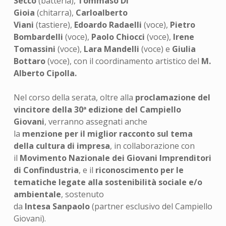
Secco
(batteria),
Tommaso Di
Gioia
(chitarra),
Carloalberto
Viani
(tastiere),
Edoardo Radaelli
(voce),
Pietro
Bombardelli
(voce),
Paolo Chiocci
(voce),
Irene
Tomassini
(voce),
Lara Mandelli
(voce) e
Giulia
Bottaro
(voce), con il coordinamento artistico del
M.
Alberto Cipolla.
Nel corso della serata, oltre alla
proclamazione del
vincitore della 30ª edizione del Campiello
Giovani
, verranno assegnati anche
la
menzione
per il miglior racconto sul tema
della
cultura di impresa
, in collaborazione con
il
Movimento Nazionale dei Giovani Imprenditori
di Confindustria
, e il
riconoscimento
per le
tematiche legate alla
sostenibilità sociale e/o
ambientale
, sostenuto
da
Intesa
Sanpaolo
(partner esclusivo del Campiello
Giovani).