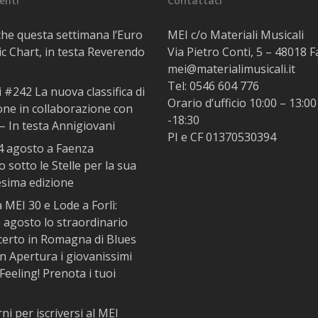
centi
Contattaci
he questa settimana l’Euro
MEI c/o Materiali Musicali
c Chart, in testa Reverendo
Via Pietro Conti, 5 – 48018 
mei@materialimusicali.it
Tel:
0546 604 776
i #242 La nuova classifica di
Orario d’ufficio 10:00 – 13:00
one in collaborazione con
-18:30
– In testa Annigiovani
PI e CF 01370530394
14 agosto a Faenza
 sotto le Stelle per la sua
esima edizione
MEI 30 e Lode a Forlì:
 agosto lo straordinario
certo in Romagna di Blues
In Apertura i giovanissimi
Feeling! Prenota i tuoi
rni per iscriversi al MEI