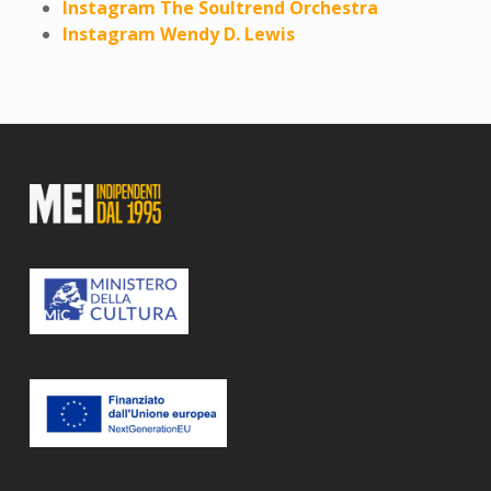
Instagram The Soultrend Orchestra
Instagram Wendy D. Lewis