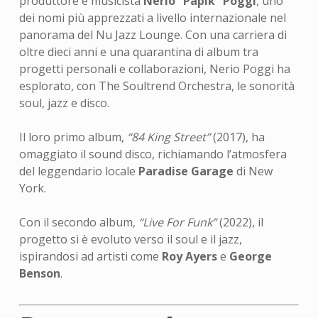
produttore e musicista
Nerio “Papik” Poggi
, uno
dei nomi più apprezzati a livello internazionale nel
panorama del Nu Jazz Lounge. Con una carriera di
oltre dieci anni e una quarantina di album tra
progetti personali e collaborazioni, Nerio Poggi ha
esplorato, con The Soultrend Orchestra, le sonorità
soul, jazz e disco.
Il loro primo album,
“84 King Street”
(2017), ha
omaggiato il sound disco, richiamando l’atmosfera
del leggendario locale
Paradise Garage
di New
York.
Con il secondo album,
“Live For Funk”
(2022), il
progetto si è evoluto verso il soul e il jazz,
ispirandosi ad artisti come
Roy Ayers
e
George
Benson
.