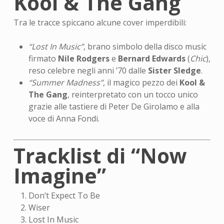
Kool & The Gang
Tra le tracce spiccano alcune cover imperdibili:
“Lost In Music”
, brano simbolo della disco music
firmato
Nile Rodgers
e
Bernard Edwards
(
Chic
),
reso celebre negli anni ’70 dalle
Sister Sledge
.
“Summer Madness”
, il magico pezzo dei
Kool &
The Gang
, reinterpretato con un tocco unico
grazie alle tastiere di Peter De Girolamo e alla
voce di Anna Fondi.
Tracklist di “Now
Imagine”
Don’t Expect To Be
Wiser
Lost In Music