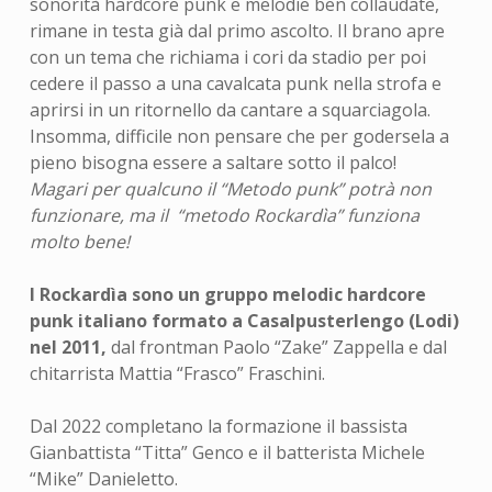
sonorità hardcore punk e melodie ben collaudate,
rimane in testa già dal primo ascolto. Il brano apre
con un tema che richiama i cori da stadio per poi
cedere il passo a una cavalcata punk nella strofa e
aprirsi in un ritornello da cantare a squarciagola.
Insomma, difficile non pensare che per godersela a
pieno bisogna essere a saltare sotto il palco!
Magari per qualcuno il “Metodo punk” potrà non
funzionare, ma il “metodo Rockardìa” funziona
molto bene!
I Rockardìa sono un gruppo melodic hardcore
punk italiano formato a Casalpusterlengo (Lodi)
nel 2011,
dal frontman Paolo “Zake” Zappella e dal
chitarrista Mattia “Frasco” Fraschini.
Dal 2022 completano la formazione il bassista
Gianbattista “Titta” Genco e il batterista Michele
“Mike” Danieletto.