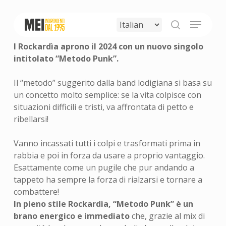
Skip
to
Menu
main
search
content
I Rockardìa aprono il 2024 con un nuovo singolo
intitolato “Metodo Punk”.
Il “metodo” suggerito dalla band lodigiana si basa su
un concetto molto semplice: se la vita colpisce con
situazioni difficili e tristi, va affrontata di petto e
ribellarsi!
Vanno incassati tutti i colpi e trasformati prima in
rabbia e poi in forza da usare a proprio vantaggio.
Esattamente come un pugile che pur andando a
tappeto ha sempre la forza di rialzarsi e tornare a
combattere!
In pieno stile Rockardìa, “Metodo Punk” è un
brano energico e immediato
che, grazie al mix di