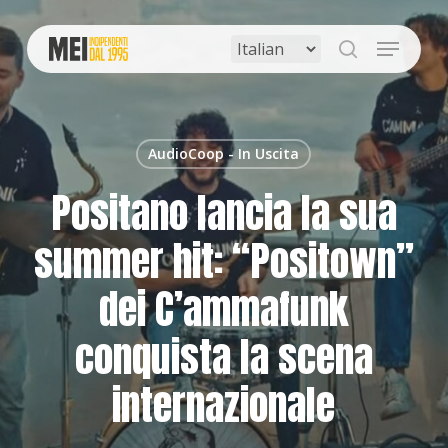
Skip
to
Menu
main
search
content
AudioCoop - In Uscita
Positano lancia la sua
summer hit: “Positown”
dei C’ammafunk
conquista la scena
internazionale