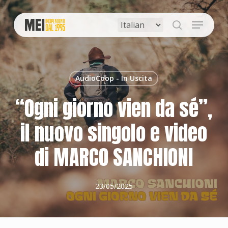
Skip
to
Menu
main
search
content
AudioCoop - In Uscita
“Ogni giorno vien da sé”,
il nuovo singolo e video
di MARCO SANCHIONI
23/05/2025