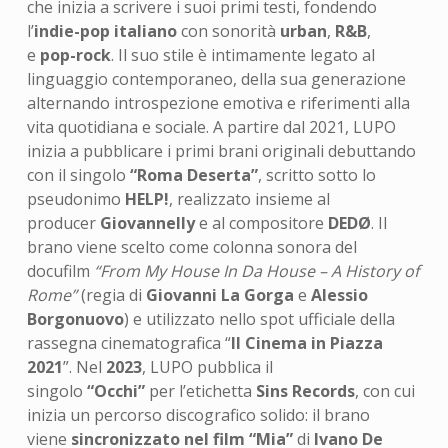
che inizia a scrivere i suoi primi testi, fondendo
l’
indie-pop italiano
con sonorità
urban
,
R&B
,
e
pop-rock
. Il suo stile è intimamente legato al
linguaggio contemporaneo, della sua generazione
alternando introspezione emotiva e riferimenti alla
vita quotidiana e sociale. A partire dal 2021, LUPO
inizia a pubblicare i primi brani originali debuttando
con il singolo
“Roma Deserta”
, scritto sotto lo
pseudonimo
HELP!
, realizzato insieme al
producer
Giovannelly
e al compositore
DEDØ
. Il
brano viene scelto come colonna sonora del
docufilm
“From My House In Da House – A History of
Rome”
(regia di
Giovanni La Gorga
e
Alessio
Borgonuovo
) e utilizzato nello spot ufficiale della
rassegna cinematografica “
Il Cinema in Piazza
2021
”. Nel
2023
, LUPO pubblica il
singolo
“Occhi”
per l’etichetta
Sins Records
, con cui
inizia un percorso discografico solido: il brano
viene
sincronizzato nel film “Mia”
di
Ivano De