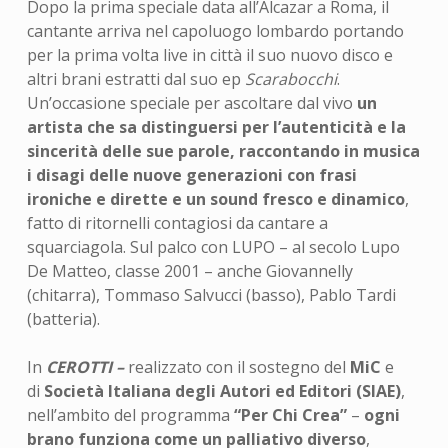
Dopo la prima speciale data all’Alcazar a Roma, il
cantante arriva nel capoluogo lombardo portando
per la prima volta live in città il suo nuovo disco e
altri brani estratti dal suo ep
Scarabocchi
.
Un’occasione speciale per ascoltare dal vivo
un
artista che sa distinguersi per l’autenticità e la
sincerità delle sue parole, raccontando in musica
i disagi delle nuove generazioni con frasi
ironiche e dirette e un sound fresco e dinamico
,
fatto di ritornelli contagiosi da cantare a
squarciagola. Sul palco con LUPO – al secolo Lupo
De Matteo, classe 2001 – anche Giovannelly
(chitarra), Tommaso Salvucci (basso), Pablo Tardi
(batteria).
In
CEROTTI –
realizzato con il sostegno del
MiC
e
di
Società Italiana degli Autori ed Editori (SIAE)
,
nell’ambito del programma
“Per Chi Crea”
–
ogni
brano funziona come un palliativo diverso
,