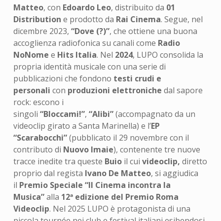
Matteo
, con
Edoardo Leo
, distribuito da
01
Distribution
e prodotto da
Rai Cinema
. Segue, nel
dicembre 2023,
“Dove (?)”
, che ottiene una buona
accoglienza radiofonica su canali come
Radio
NoNome
e
Hits Italia
. Nel
2024
, LUPO consolida la
propria identità musicale con una serie di
pubblicazioni che fondono
testi crudi e
personali
con
produzioni elettroniche
dal sapore
rock: escono i
singoli
“Bloccami!”
,
“Alibi”
(accompagnato da un
videoclip girato a Santa Marinella) e l’
EP
“Scarabocchi”
(pubblicato il 29 novembre con il
contributo di
Nuovo Imaie
), contenente tre nuove
tracce inedite tra queste
Buio
il cui
videoclip,
diretto
proprio dal regista
Ivano De Matteo
, si aggiudica
il
Premio Speciale “Il Cinema incontra la
Musica”
alla
12ª edizione del Premio Roma
Videoclip
. Nel 2025 LUPO è protagonista di una
piccola tournée nei club e festival italiani esibendosi