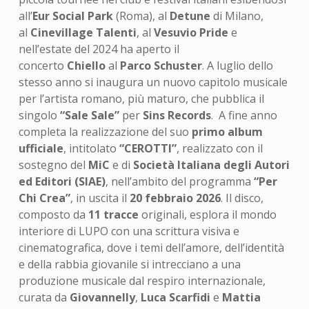
all’
Eur Social Park
(Roma), al
Detune
di Milano,
al
Cinevillage Talenti
, al
Vesuvio Pride
e
nell’estate del 2024 ha aperto il
concerto
Chiello
al
Parco Schuster
. A luglio dello
stesso anno si inaugura un nuovo capitolo musicale
per l’artista romano, più maturo, che pubblica il
singolo
“Sale Sale”
per
Sins Records
. A fine anno
completa la realizzazione del suo
primo album
ufficiale
, intitolato
“CEROTTI”
, realizzato con il
sostegno del
MiC
e di
Società Italiana degli Autori
ed Editori (SIAE)
, nell’ambito del programma
“Per
Chi Crea”
, in uscita il
20 febbraio 2026
. Il disco,
composto da
11 tracce
originali, esplora il mondo
interiore di LUPO con una scrittura visiva e
cinematografica, dove i temi dell’amore, dell’identità
e della rabbia giovanile si intrecciano a una
produzione musicale dal respiro internazionale,
curata da
Giovannelly
,
Luca Scarfidi
e
Mattia