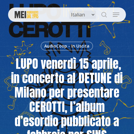
Skip
to
Menu
main
search
content
AudioCoop - In Uscita
LUPO venerdì 15 aprile,
in concerto al DETUNE di
Milano per presentare
CEROTTI, l’album
d’esordio pubblicato a