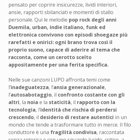
pensato per coprire insicurezze, lividi interiori,
ansie, rapporti sbilanciati e momenti di stallo
personale. Qui le melodie
pop rock degli anni
Duemila, urban, indie italiano, funk ed
elettronica convivono con episodi shoegaze più
rarefatti e onirici: ogni brano trova così il
proprio suono, capace di aderire al tema che
racconta, come un cerotto scelto
appositamente per una ferita specifica.
Nelle sue canzoni LUPO affronta temi come
l’
inadeguatezza
, l’
ansia generazionale
,
l’
autosabotaggio
, il
confronto costante con gli
altri
, la
noia
e la
staticità
, il
rapporto con la
tecnologia
, l’
identità che rischia di perdersi
crescendo
, il
desiderio di restare autentici
in un
mondo che tende a trasformare tutto in merce. Il filo
conduttore è una
fragilità condivisa
, raccontata
senza retorica e con uno sguardo lucido, critico, a