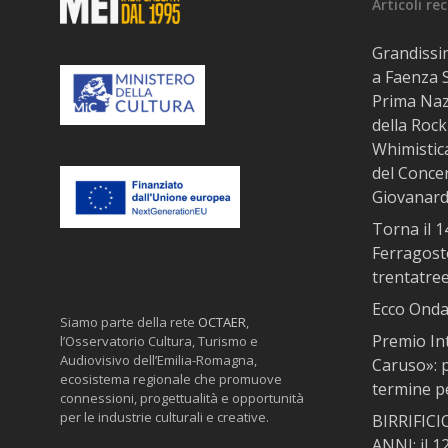
Articoli re
Grandissi
a Faenza 
Prima Naz
della Rock
Whimistic
del Conce
Giovanard
Torna il 
Ferragosto
trentatre
Ecco Onda 
Siamo parte della rete
OCTAER
,
Premio In
l’Osservatorio Cultura, Turismo e
Audiovisivo dell’Emilia-Romagna,
Caruso»: p
ecosistema regionale che promuove
termine pe
connessioni, progettualità e opportunità
per le industrie culturali e creative.
BIRRIFIC
ANNI: il 