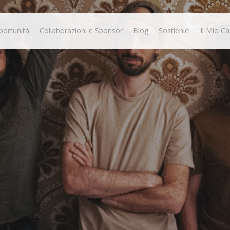
portunità
Collaborazioni e Sponsor
Blog
Sostienici
Il Mio Ca