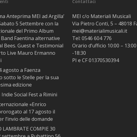
centi
Contattaci
ma Anteprima MEI ad Argilla’
MEI c/o Materiali Musicali
Sabato 5 Settembre con la
Via Pietro Conti, 5 – 48018 
ionale del Primo Album
mei@materialimusicali.it
 Band Faentina alternative
Tel:
0546 604 776
al Bees. Guest e Testimonial
Orario d’ufficio 10:00 – 13:00
rto Live Mauro Ermanno
-18:30
i
PI e CF 01370530394
14 agosto a Faenza
 sotto le Stelle per la sua
esima edizione
Indie Social Fest a Rimini
ternazionale «Enrico
rorogato al 17 agosto il
r l’invio delle domande
IO LAMBRATE COMPIE 30
12 settembre a Rubattino 56