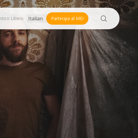
search
ntico Libero
Partecipa al MEI