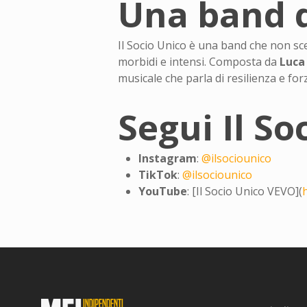
Una band d
Il Socio Unico è una band che non s
morbidi e intensi. Composta da
Luca
musicale che parla di resilienza e for
Segui Il So
Instagram
:
@ilsociounico
TikTok
:
@ilsociounico
YouTube
: [Il Socio Unico VEVO](