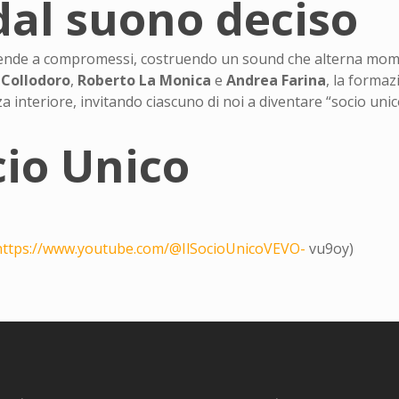
al suono deciso
cende a compromessi, costruendo un sound che alterna moment
 Collodoro
,
Roberto La Monica
e
Andrea Farina
, la forma
za interiore, invitando ciascuno di noi a diventare “socio unico
cio Unico
https://www.youtube.com/@IlSocioUnicoVEVO-
vu9oy)