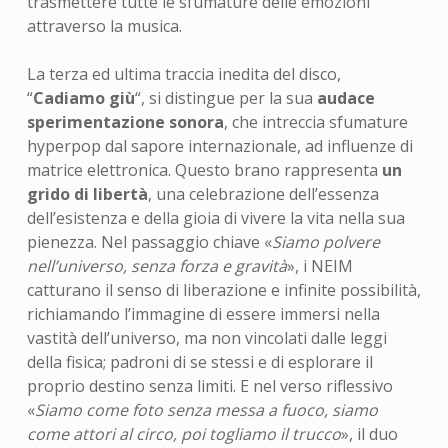
trasmettere tutte le sfumature delle emozioni
attraverso la musica.
La terza ed ultima traccia inedita del disco,
“
Cadiamo giù
“, si distingue per la sua
audace
sperimentazione sonora
, che intreccia sfumature
hyperpop dal sapore internazionale, ad influenze di
matrice elettronica. Questo brano rappresenta
un
grido di libertà
, una celebrazione dell’essenza
dell’esistenza e della gioia di vivere la vita nella sua
pienezza. Nel passaggio chiave «
Siamo polvere
nell’universo, senza forza e gravità
», i NEIM
catturano il senso di liberazione e infinite possibilità,
richiamando l’immagine di essere immersi nella
vastità dell’universo, ma non vincolati dalle leggi
della fisica; padroni di se stessi e di esplorare il
proprio destino senza limiti. E nel verso riflessivo
«
Siamo come foto senza messa a fuoco, siamo
come attori al circo, poi togliamo il trucco
», il duo