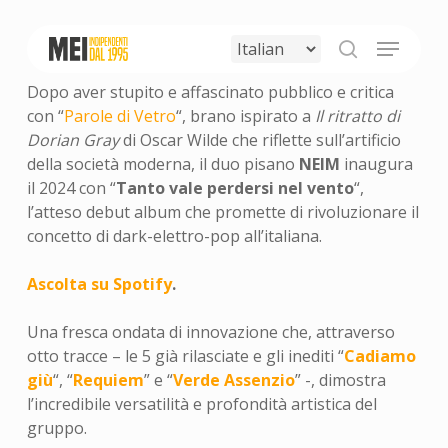
Skip
to
Menu
main
search
content
Dopo aver stupito e affascinato pubblico e critica
con “
Parole di Vetro
“, brano ispirato a
Il ritratto di
Dorian Gray
di Oscar Wilde che riflette sull’artificio
della società moderna, il duo pisano
NEIM
inaugura
il 2024 con “
Tanto vale perdersi nel vento
“,
l’atteso debut album che promette di rivoluzionare il
concetto di dark-elettro-pop all’italiana.
Ascolta su Spotify
.
Una fresca ondata di innovazione che, attraverso
otto tracce – le 5 già rilasciate e gli inediti “
Cadiamo
giù
“, “
Requiem
” e “
Verde Assenzio
” -, dimostra
l’incredibile versatilità e profondità artistica del
gruppo.