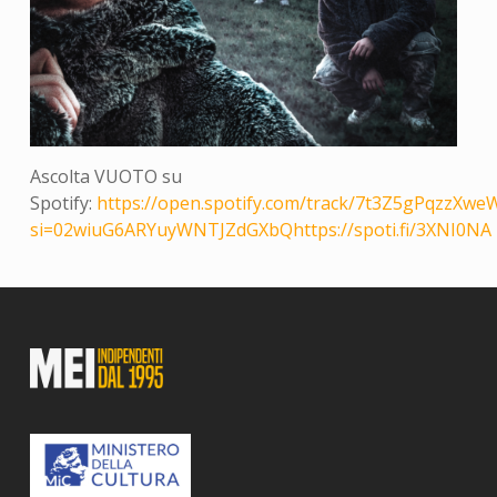
Ascolta VUOTO su
Spotify:
https://open.spotify.com/track/7t3Z5gPqzzXw
si=02wiuG6ARYuyWNTJZdGXbQhttps://spoti.fi/3XNI0NA