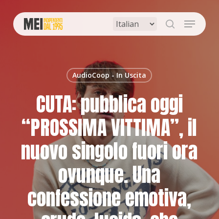
Skip
to
Menu
main
search
content
AudioCoop - In Uscita
CUTA: pubblica oggi
“PROSSIMA VITTIMA”, il
nuovo singolo fuori ora
ovunque. Una
confessione emotiva,