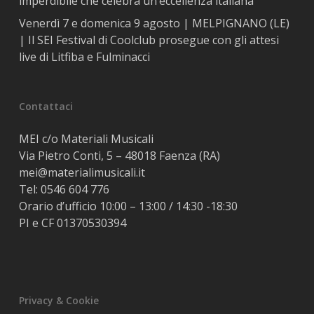
imperdibile che celebra un’eccellenza italiana
Venerdì 7 e domenica 9 agosto | MELPIGNANO (LE)
| Il SEI Festival di Coolclub prosegue con gli attesi
live di Litfiba e Fulminacci
Contattaci
MEI c/o Materiali Musicali
Via Pietro Conti, 5 – 48018 Faenza (RA)
mei@materialimusicali.it
Tel:
0546 604 776
Orario d’ufficio 10:00 – 13:00 / 14:30 -18:30
PI e CF 01370530394
Privacy & Cookie