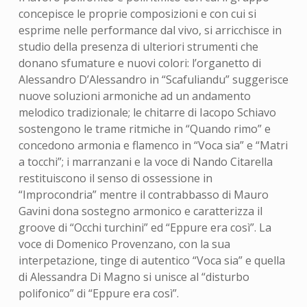
concepisce le proprie composizioni e con cui si
esprime nelle performance dal vivo, si arricchisce in
studio della presenza di ulteriori strumenti che
donano sfumature e nuovi colori: l’organetto di
Alessandro D’Alessandro in “Scafuliandu” suggerisce
nuove soluzioni armoniche ad un andamento
melodico tradizionale; le chitarre di Iacopo Schiavo
sostengono le trame ritmiche in “Quando rimo” e
concedono armonia e flamenco in “Voca sia” e “Matri
a tocchi”; i marranzani e la voce di Nando Citarella
restituiscono il senso di ossessione in
“Improcondria” mentre il contrabbasso di Mauro
Gavini dona sostegno armonico e caratterizza il
groove di “Occhi turchini” ed “Eppure era così”. La
voce di Domenico Provenzano, con la sua
interpetazione, tinge di autentico “Voca sia” e quella
di Alessandra Di Magno si unisce al “disturbo
polifonico” di “Eppure era così”.