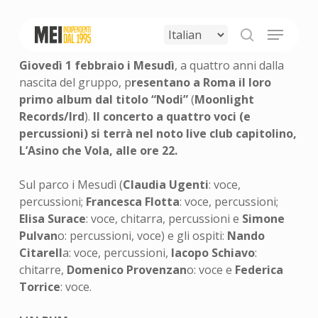
Skip
to
Menu
main
search
content
Giovedì 1 febbraio i Mesudì
, a quattro anni dalla
nascita del gruppo, p
resentano a Roma il loro
primo album dal titolo “Nodi”
(
Moonlight
Records/Ird
).
Il concerto a quattro voci (e
percussioni) si terrà nel noto live club capitolino,
L’Asino che Vola, alle ore 22.
Sul parco i Mesudì (
Claudia Ugenti
: voce,
percussioni;
Francesca Flotta
: voce, percussioni;
Elisa Surace
: voce, chitarra, percussioni e
Simone
Pulvan
o: percussioni, voce) e gli ospiti:
Nando
Citarell
a: voce, percussioni,
Iacopo Schiavo
:
chitarre,
Domenico Provenzan
o: voce e
Federica
Torrice
: voce.