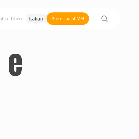
search
ntico Libero
Partecipa al MEI
 e