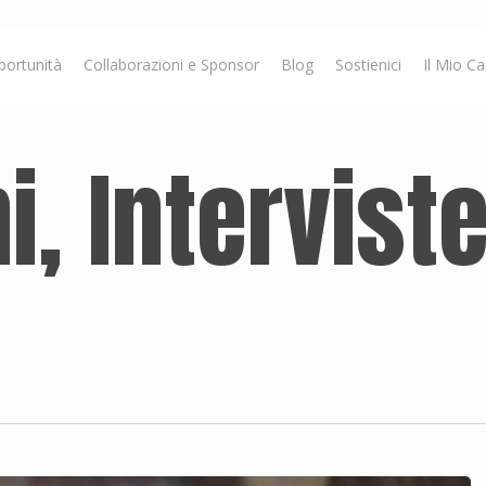
portunità
Collaborazioni e Sponsor
Blog
Sostienici
Il Mio Ca
, Interviste