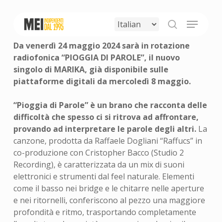
Skip
to
Menu
main
search
content
Da venerdì 24 maggio 2024 sarà in rotazione
radiofonica “PIOGGIA DI PAROLE”, il nuovo
singolo di MARIKA, già disponibile sulle
piattaforme digitali da mercoledì 8 maggio.
“Pioggia di Parole” è un brano che racconta delle
difficoltà che spesso ci si ritrova ad affrontare,
provando ad interpretare le parole degli altri.
La
canzone, prodotta da Raffaele Dogliani “Raffucs” in
co-produzione con Cristopher Bacco (Studio 2
Recording), è caratterizzata da un mix di suoni
elettronici e strumenti dal feel naturale. Elementi
come il basso nei bridge e le chitarre nelle aperture
e nei ritornelli, conferiscono al pezzo una maggiore
profondità e ritmo, trasportando completamente