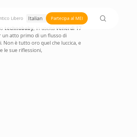
search
ntico Libero
Partecipa al MEI
tto
technobaby
, in uscita
venerdì 17
 un atto primo di un flusso di
. Non è tutto oro quel che luccica, e
 le sue riflessioni,