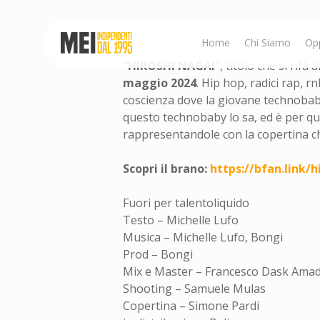
Skip
to
main
Home
Chi Siamo
Op
content
“HIROSHI NAGAI”
, titolo che si rifà
maggio 2024
. Hip hop, radici rap, 
coscienza dove la giovane technobaby a
Hit enter to search or ESC to close
questo technobaby lo sa, ed è per ques
rappresentandole con la copertina c
Scopri il brano:
https://bfan.link/
h
Fuori per talentoliquido
Testo – Michelle Lufo
Musica – Michelle Lufo, Bongi
Prod – Bongi
Mix e Master – Francesco Dask Amad
Shooting – Samuele Mulas
Copertina – Simone Pardi