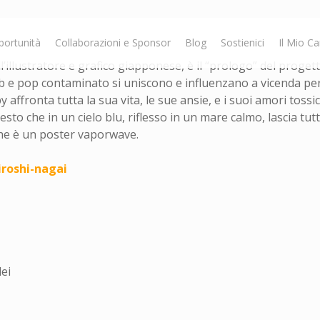
portunità
Collaborazioni e Sponsor
Blog
Sostienici
Il Mio Ca
 all’illustratore e grafico giapponese, è il “prologo” del proge
rnb e pop contaminato si uniscono e influenzano a vicenda per
ffronta tutta la sua vita, le sue ansie, e i suoi amori tossici
to che in un cielo blu, riflesso in un mare calmo, lascia tutte
he è un poster vaporwave.
iroshi-nagai
ei