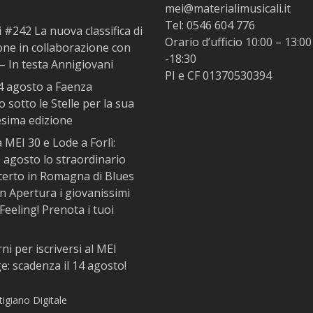
mei@materialimusicali.it
Tel:
0546 604 776
i #242 La nuova classifica di
Orario d’ufficio 10:00 – 13:00
one in collaborazione con
-18:30
– In testa Annigiovani
PI e CF 01370530394
14 agosto a Faenza
 sotto le Stelle per la sua
esima edizione
MEI 30 e Lode a Forlì:
 agosto lo straordinario
certo in Romagna di Blues
In Apertura i giovanissimi
Feeling! Prenota i tuoi
rni per iscriversi al MEI
: scadenza il 14 agosto!
tigiano Digitale