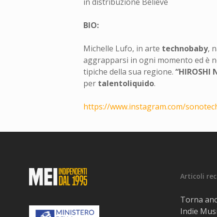
in distribuzione Believe
BIO:
Michelle Lufo, in arte
technobaby
, 
aggrapparsi in ogni momento ed è nel 
tipiche della sua regione.
“HIROSHI 
per
talentoliquido
.
https://www.instagram.com/
sonotec
Articoli re
Torna anc
Indie Musi