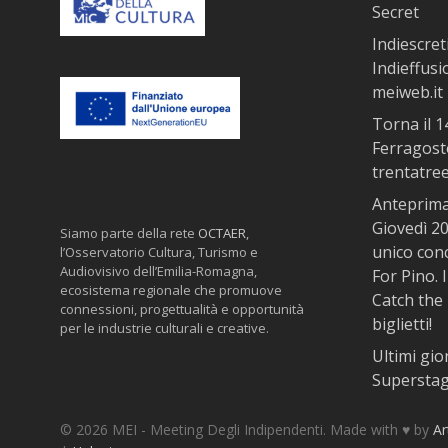
Secret
Indiescret
Indieffusi
meiweb.it 
Torna il 
Ferragosto
trentatre
Anteprima 
Giovedì 20
Siamo parte della rete
OCTAER
,
unico con
l’Osservatorio Cultura, Turismo e
Audiovisivo dell’Emilia-Romagna,
For Pino. 
ecosistema regionale che promuove
Catch the 
connessioni, progettualità e opportunità
biglietti!
per le industrie culturali e creative.
Ultimi gio
Superstage
© 2026 MEI - Meeting Degli Indipendenti. Made with ♥️ by
Ar