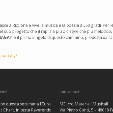
nasce a Riccione e vive la musica e la poesia a 360 gradi. Per 
suo progetto che il rap, sia più old style che più melodico, 
NAGAI”
è il primo singolo di questo cammino, prodotta dall’
hnobaby/
centi
Contattaci
he questa settimana l’Euro
MEI c/o Materiali Musicali
c Chart, in testa Reverendo
Via Pietro Conti, 5 – 48018 